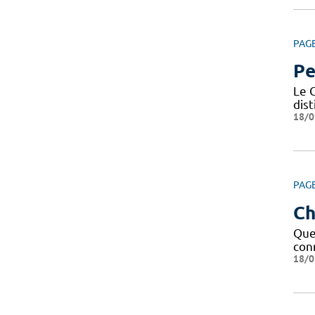
PAG
Pe
Le C
dis
18/0
PAG
Ch
Que 
conn
18/0