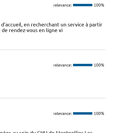
relevance:
100%
d'accueil, en recherchant un service à partir
se de rendez-vous en ligne vi
relevance:
100%
relevance:
100%
enées au sein du CHU de Montpellier Les