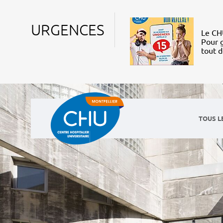
URGENCES
Le CHU
Pour g
tout 
TOUS L