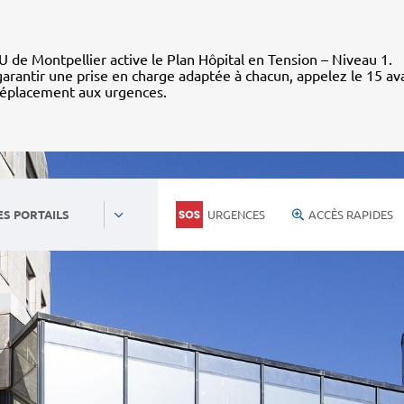
 de Montpellier active le Plan Hôpital en Tension – Niveau 1.
arantir une prise en charge adaptée à chacun, appelez le 15 av
déplacement aux urgences.
URGENCES
ACCÈS RAPIDES
ES PORTAILS