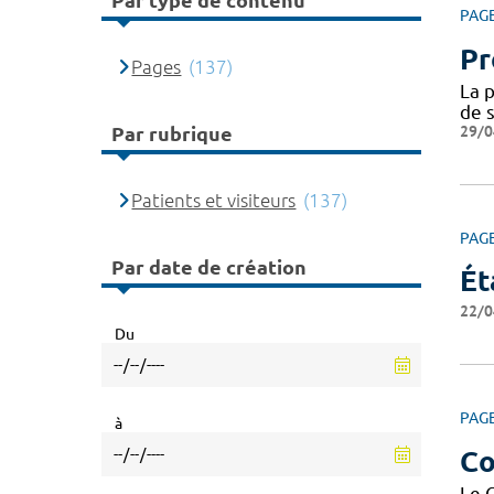
Par type de contenu
PAG
Pr
Pages
(137)
La p
de s
29/0
Par rubrique
Patients et visiteurs
(137)
PAG
Par date de création
Ét
22/0
Du
PAG
à
Co
Le 