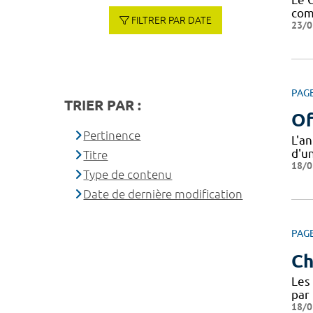
com
FILTRER PAR DATE
23/0
PAG
TRIER PAR :
Of
Pertinence
L'a
d'u
Titre
18/0
Type de contenu
Date de dernière modification
PAG
Ch
Les 
par 
18/0