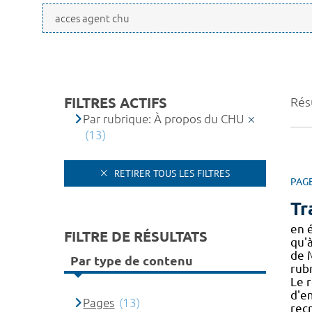
FILTRES ACTIFS
Résu
Par rubrique: À propos du CHU
(13)
RETIRER TOUS LES FILTRES
PAG
Tr
en 
FILTRE DE RÉSULTATS
qu'à
de 
Par type de contenu
rub
Le 
d'e
Pages
(13)
rec