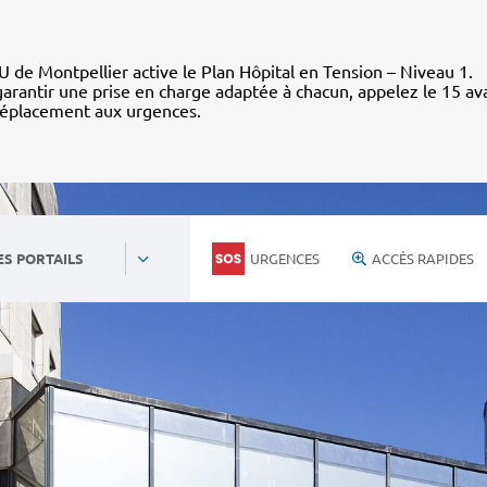
 de Montpellier active le Plan Hôpital en Tension – Niveau 1.
arantir une prise en charge adaptée à chacun, appelez le 15 av
déplacement aux urgences.
URGENCES
ACCÈS RAPIDES
ES PORTAILS