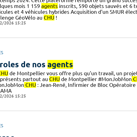
ntemps 2024. Cette plateforme remporte un grand succè
lques mois 1 159
agents
inscrits, 590 objets sauvés et 6 t
icules et 4 véhicules hybrides Acquisition d'un SMUR élec
llenge GéoVélo au
CHU
!
2/2026 15:25
ES
roles de nos
agents
CHU
de Montpellier vous offre plus qu’un travail, un proje
 présents partout au
CHU
de Montpellier #MonJobMon
C
onJobMon
CHU
: Jean-René, Infirmier de Bloc Opératoir
 AMA
2/2026 15:25
ES