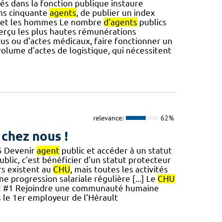
s dans la fonction publique instaure
ins cinquante
agents
, de publier un index
es et les hommes Le nombre
d'agents
publics
erçu les plus hautes rémunérations
çus ou d'actes médicaux, faire fonctionner un
olume d'actes de logistique, qui nécessitent
relevance:
62%
 chez nous !
5 Devenir
agent
public et accéder à un statut
ublic, c'est bénéficier d'un statut protecteur
urs existent au
CHU
, mais toutes les activités
ne progression salariale régulière [...] Le
CHU
vie ! #1 Rejoindre une communauté humaine
ns le 1er employeur de l’Hérault