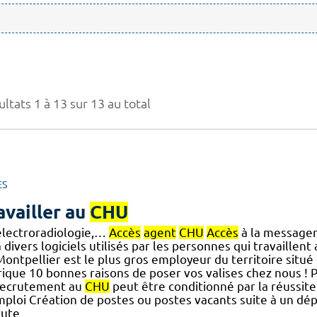
ltats 1 à 13 sur 13 au total
ES
availler au
CHU
électroradiologie,…
Accès
agent
CHU
Accès
à la messageri
 divers logiciels utilisés par les personnes qui travaillent
Montpellier est le plus gros employeur du territoire situé
rique 10 bonnes raisons de poser vos valises chez nous ! 
recrutement au
CHU
peut être conditionné par la réussit
mploi Création de postes ou postes vacants suite à un dépa
rute