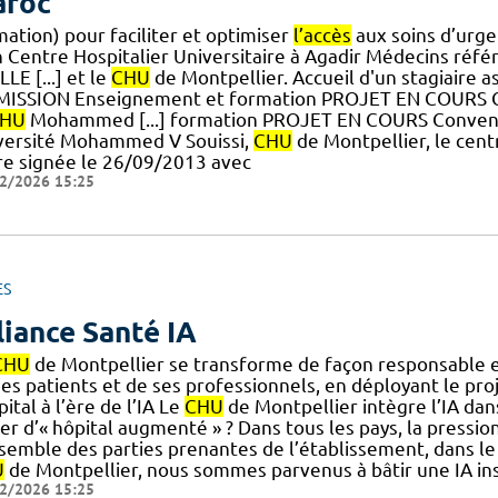
roc
ation) pour faciliter et optimiser
l’accès
aux soins d’urge
n Centre Hospitalier Universitaire à Agadir Médecins réfé
LE [...] et le
CHU
de Montpellier. Accueil d'un stagiaire
MISSION Enseignement et formation PROJET EN COURS Co
HU
Mohammed [...] formation PROJET EN COURS Conventi
versité Mohammed V Souissi,
CHU
de Montpellier, le cent
re signée le 26/09/2013 avec
2/2026 15:25
ES
liance Santé IA
CHU
de Montpellier se transforme de façon responsable et
es patients et de ses professionnels, en déployant le proje
pital à l’ère de l’IA Le
CHU
de Montpellier intègre l’IA da
er d’« hôpital augmenté » ? Dans tous les pays, la pression
nsemble des parties prenantes de l’établissement, dans le
U
de Montpellier, nous sommes parvenus à bâtir une IA ins
2/2026 15:25