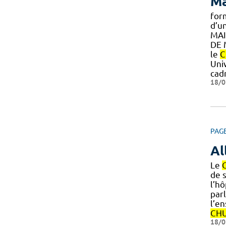
Ma
form
d’u
MAIL
DE 
le
C
Uni
cad
18/0
PAG
Al
Le
de s
l’hô
parl
l’e
CH
18/0