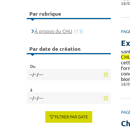
18/0
Par rubrique
À propos du CHU
(13)
PAG
Ex
Par date de création
son
CH
cet
Du
for
con
bio
18/0
à
PAG
FILTRER PAR DATE
Ch