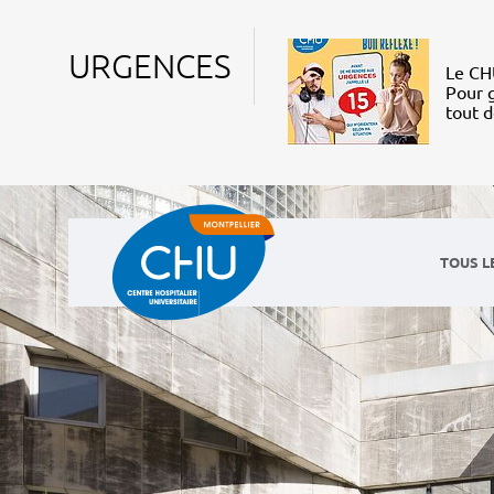
URGENCES
Le CHU
Pour g
tout 
TOUS L