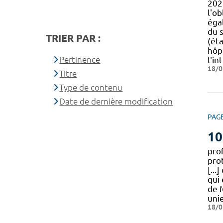
202
l'o
éga
du 
TRIER PAR :
(ét
hôpi
Pertinence
l'i
18/0
Titre
Type de contenu
Date de dernière modification
PAG
10
pro
pro
[...
qui
de 
unie
18/0