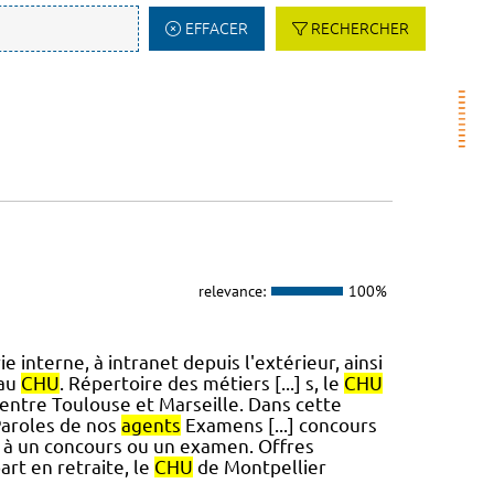
EFFACER
RECHERCHER
relevance:
100%
e interne, à intranet depuis l'extérieur, ainsi
 au
CHU
. Répertoire des métiers [...] s, le
CHU
 entre Toulouse et Marseille. Dans cette
Paroles de nos
agents
Examens [...] concours
e à un concours ou un examen. Offres
rt en retraite, le
CHU
de Montpellier