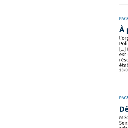
PAG
À 
l'o
Poli
[...
est 
rése
éta
18/0
PAG
Dé
Méd
Sens