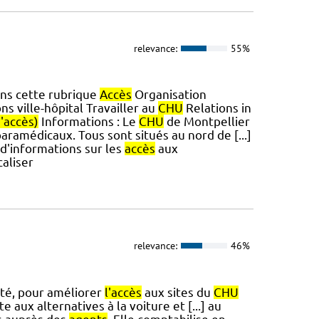
relevance:
55%
ans cette rubrique
Accès
Organisation
ns ville-hôpital Travailler au
CHU
Relations in
'accès)
Informations : Le
CHU
de Montpellier
aramédicaux. Tous sont situés au nord de [...]
 d'informations sur les
accès
aux
aliser
relevance:
46%
ité, pour améliorer
l'accès
aux sites du
CHU
te aux alternatives à la voiture et [...] au