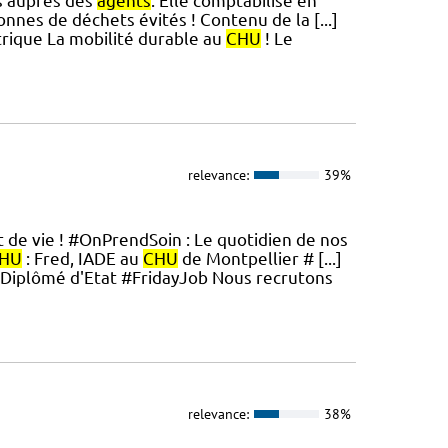
s auprès des
agents
. Elle comptabilise en
onnes de déchets évités ! Contenu de la [...]
trique La mobilité durable au
CHU
! Le
relevance:
39%
t de vie ! #OnPrendSoin : Le quotidien de nos
HU
: Fred, IADE au
CHU
de Montpellier # [...]
e Diplômé d'Etat #FridayJob Nous recrutons
relevance:
38%