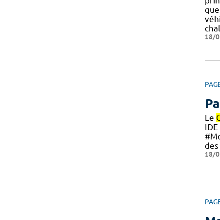
pri
que
véh
cha
18/0
PAG
Pa
Le
IDE
#M
des
18/0
PAG