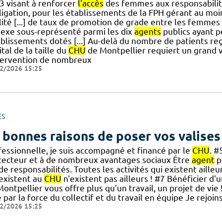
3 visant à renforcer
l'accès
des femmes aux responsabilité
bligation, pour les établissements de la FPH gérant au mo
lité [...] de taux de promotion de grade entre les femm
sexe sous-représenté parmi les dix
agents
publics ayant p
ablissements dotés [...] Au-delà du nombre de patients re
tal de la taille du
CHU
de Montpellier requiert un grand v
ntervention de nombreux
2/2026 15:25
ES
 bonnes raisons de poser vos valises
fessionnelle, je suis accompagné et financé par le
CHU
. #
tecteur et à de nombreux avantages sociaux Être
agent
p
] de responsabilités. Toutes les activités qui existent aille
 existent au
CHU
n'existent pas ailleurs ! #7 Bénéficier d'u
Montpellier vous offre plus qu’un travail, un projet de 
 par la force du collectif et du travail en équipe Je rejoi
2/2026 15:25