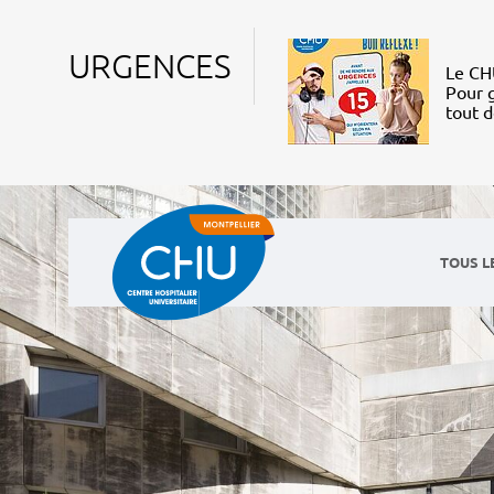
URGENCES
Le CHU
Pour g
tout 
TOUS L