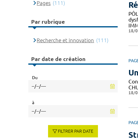
Pages
(111)
Ré
PÔL
dys
Par rubrique
IM
18/0
Recherche et innovation
(111)
Par date de création
PAG
Un
Du
Con
CHU 
18/0
à
PAG
FILTRER PAR DATE
St