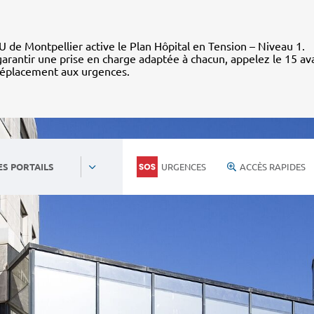
 de Montpellier active le Plan Hôpital en Tension – Niveau 1.
arantir une prise en charge adaptée à chacun, appelez le 15 av
déplacement aux urgences.
URGENCES
ACCÈS RAPIDES
ES PORTAILS