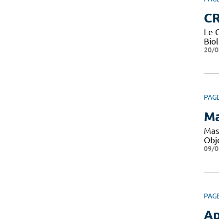
CR
Le 
Bio
20/0
PAG
Ma
Mas
Obje
09/0
PAG
Ap