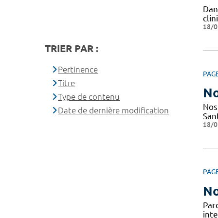
Dan
cli
18/0
TRIER PAR :
Pertinence
PAG
Titre
No
Type de contenu
Nos
Date de dernière modification
San
18/0
PAG
No
Par
inte