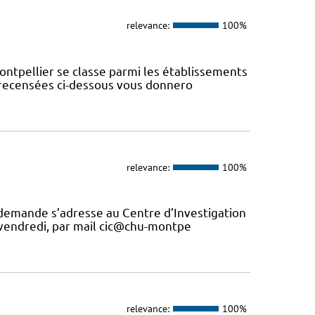
relevance:
100%
ontpellier se classe parmi les établissements
s recensées ci-dessous vous donnero
relevance:
100%
 demande s’adresse au Centre d’Investigation
u vendredi, par mail cic@chu-montpe
relevance:
100%