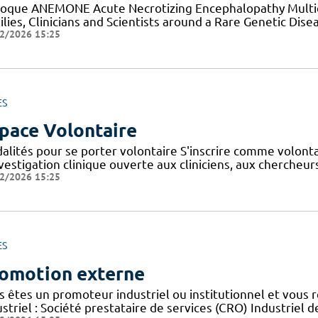
loque ANEMONE Acute Necrotizing Encephalopathy Multid
lies, Clinicians and Scientists around a Rare Genetic Dise
2/2026 15:25
ES
pace Volontaire
alités pour se porter volontaire S'inscrire comme volont
nvestigation clinique ouverte aux cliniciens, aux cherche
2/2026 15:25
ES
omotion externe
s êtes un promoteur industriel ou institutionnel et vous 
striel : Société prestataire de services (CRO) Industriel d