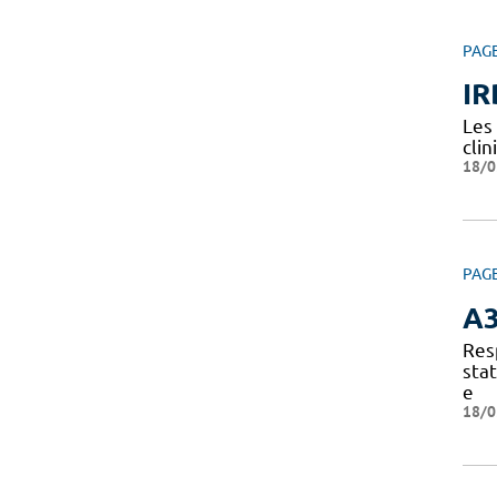
PAG
IR
Les
clin
18/0
PAG
A
Res
sta
e
18/0