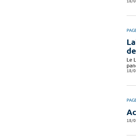
18/0
PAG
La
de
Le L
pan
18/0
PAG
Ac
18/0