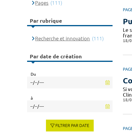
Pages
(111)
PAG
Pu
Par rubrique
Le 
fra
Recherche et innovation
(111)
18/0
Par date de création
PAG
Du
Co
Si 
Cli
à
18/0
FILTRER PAR DATE
PAG