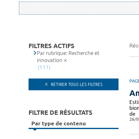
FILTRES ACTIFS
Résu
Par rubrique: Recherche et
innovation
(111)
PAG
RETIRER TOUS LES FILTRES
An
Est
bio
FILTRE DE RÉSULTATS
de
26/0
Par type de contenu