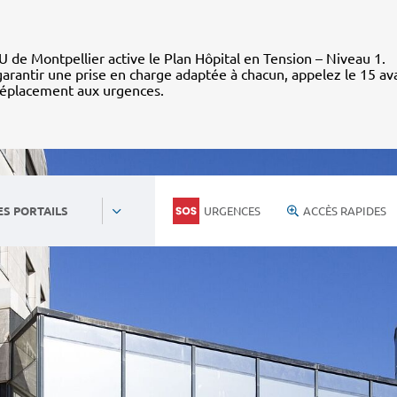
 de Montpellier active le Plan Hôpital en Tension – Niveau 1.
arantir une prise en charge adaptée à chacun, appelez le 15 av
déplacement aux urgences.
URGENCES
ACCÈS RAPIDES
ES PORTAILS