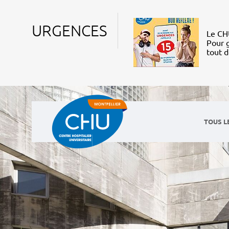
URGENCES
Le CHU
Pour g
tout 
TOUS L