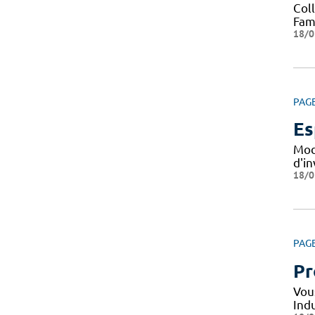
Col
Fami
18/0
PAG
Es
Mod
d'i
18/0
PAG
Pr
Vou
Indu