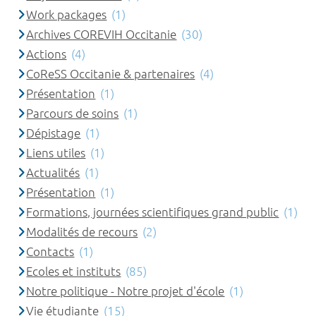
Work packages
(1)
Archives COREVIH Occitanie
(30)
Actions
(4)
CoReSS Occitanie & partenaires
(4)
Présentation
(1)
Parcours de soins
(1)
Dépistage
(1)
Liens utiles
(1)
Actualités
(1)
Présentation
(1)
Formations, journées scientifiques grand public
(1)
Modalités de recours
(2)
Contacts
(1)
Ecoles et instituts
(85)
Notre politique - Notre projet d'école
(1)
Vie étudiante
(15)