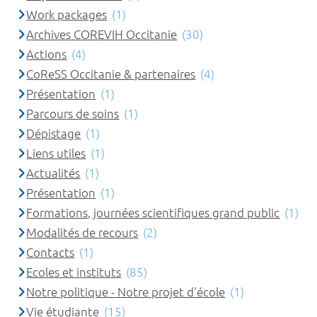
Work packages
(1)
Archives COREVIH Occitanie
(30)
Actions
(4)
CoReSS Occitanie & partenaires
(4)
Présentation
(1)
Parcours de soins
(1)
Dépistage
(1)
Liens utiles
(1)
Actualités
(1)
Présentation
(1)
Formations, journées scientifiques grand public
(1)
Modalités de recours
(2)
Contacts
(1)
Ecoles et instituts
(85)
Notre politique - Notre projet d'école
(1)
Vie étudiante
(15)