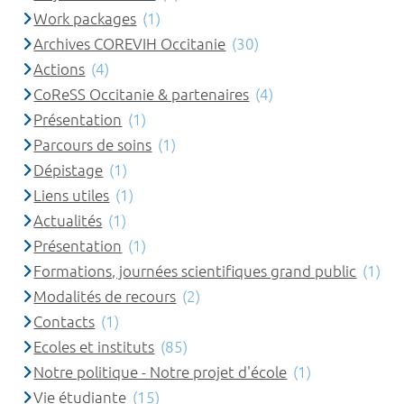
Work packages
(1)
Archives COREVIH Occitanie
(30)
Actions
(4)
CoReSS Occitanie & partenaires
(4)
Présentation
(1)
Parcours de soins
(1)
Dépistage
(1)
Liens utiles
(1)
Actualités
(1)
Présentation
(1)
Formations, journées scientifiques grand public
(1)
Modalités de recours
(2)
Contacts
(1)
Ecoles et instituts
(85)
Notre politique - Notre projet d'école
(1)
Vie étudiante
(15)