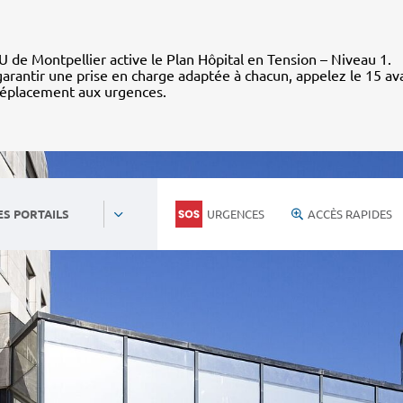
 de Montpellier active le Plan Hôpital en Tension – Niveau 1.
arantir une prise en charge adaptée à chacun, appelez le 15 av
déplacement aux urgences.
URGENCES
ACCÈS RAPIDES
ES PORTAILS