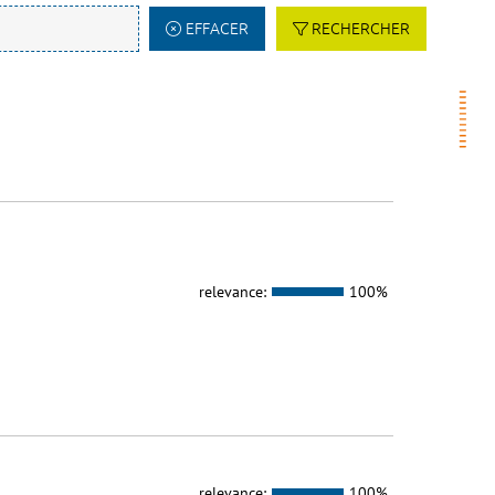
EFFACER
RECHERCHER
relevance:
100%
relevance:
100%