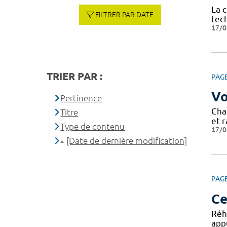
La 
FILTRER PAR DATE
tec
17/0
TRIER PAR :
PAG
Vo
Pertinence
Cha
Titre
et r
Type de contenu
17/0
[Date de dernière modification]
PAG
Ce
Réh
appu