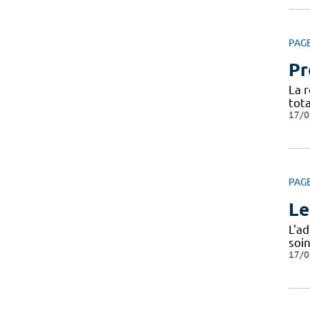
PAG
Pr
La 
tota
17/0
PAG
Le
L'a
soi
17/0