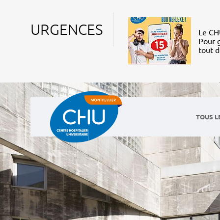
URGENCES
Le CHU
Pour g
tout 
TOUS L