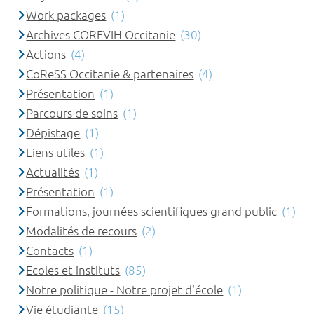
Work packages
(1)
Archives COREVIH Occitanie
(30)
Actions
(4)
CoReSS Occitanie & partenaires
(4)
Présentation
(1)
Parcours de soins
(1)
Dépistage
(1)
Liens utiles
(1)
Actualités
(1)
Présentation
(1)
Formations, journées scientifiques grand public
(1)
Modalités de recours
(2)
Contacts
(1)
Ecoles et instituts
(85)
Notre politique - Notre projet d'école
(1)
Vie étudiante
(15)