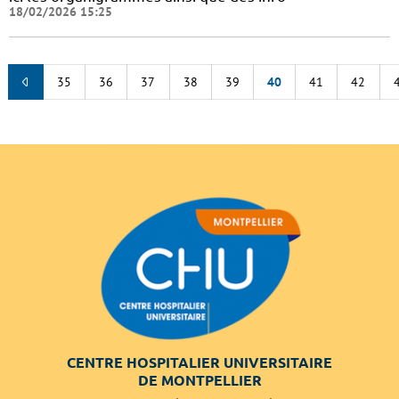
18/02/2026 15:25
35
36
37
38
39
40
41
42
CENTRE HOSPITALIER UNIVERSITAIRE
DE MONTPELLIER