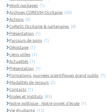
Work packages
(1)
Archives COREVIH Occitanie
(30)
Actions
(4)
CoReSS Occitanie & partenaires
(4)
Présentation
(1)
Parcours de soins
(1)
Dépistage
(1)
Liens utiles
(1)
Actualités
(1)
Présentation
(1)
Formations, journées scientifiques grand public
(1)
Modalités de recours
(2)
Contacts
(1)
Ecoles et instituts
(85)
Notre politique - Notre projet d'école
(1)
Vie étudiante
(15)