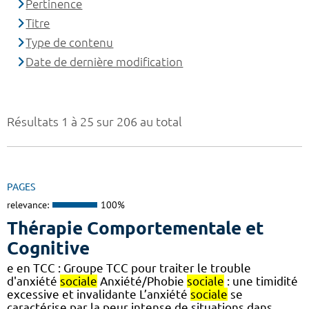
Pertinence
Titre
Type de contenu
Date de dernière modification
Résultats 1 à 25 sur 206 au total
PAGES
relevance:
100%
Thérapie Comportementale et
Cognitive
e en TCC : Groupe TCC pour traiter le trouble
d'anxiété
sociale
Anxiété/Phobie
sociale
: une timidité
excessive et invalidante L’anxiété
sociale
se
caractérise par la peur intense de situations dans