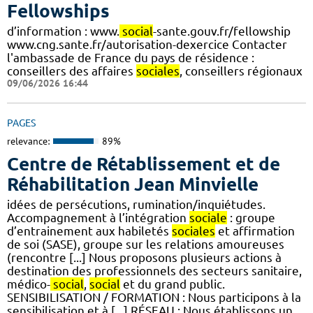
Fellowships
d’information : www.
social
-sante.gouv.fr/fellowship
www.cng.sante.fr/autorisation-dexercice Contacter
l'ambassade de France du pays de résidence :
conseillers des affaires
sociales
, conseillers régionaux
09/06/2026 16:44
PAGES
relevance:
89%
Centre de Rétablissement et de
Réhabilitation Jean Minvielle
idées de persécutions, rumination/inquiétudes.
Accompagnement à l’intégration
sociale
: groupe
d’entrainement aux habiletés
sociales
et affirmation
de soi (SASE), groupe sur les relations amoureuses
(rencontre [...] Nous proposons plusieurs actions à
destination des professionnels des secteurs sanitaire,
médico-
social
,
social
et du grand public.
SENSIBILISATION / FORMATION : Nous participons à la
sensibilisation et à [...] RÉSEAU : Nous établissons un