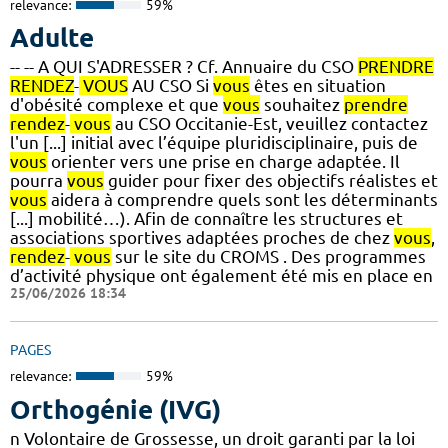
relevance:
59%
Adulte
-- -- A QUI S'ADRESSER ? Cf. Annuaire du CSO
PRENDRE
RENDEZ
-
VOUS
AU CSO Si
vous
êtes en situation
d'obésité complexe et que
vous
souhaitez
prendre
rendez
-
vous
au CSO Occitanie-Est, veuillez contactez
l'un [...] initial avec l’équipe pluridisciplinaire, puis de
vous
orienter vers une prise en charge adaptée. Il
pourra
vous
guider pour fixer des objectifs réalistes et
vous
aidera à comprendre quels sont les déterminants
[...] mobilité…). Afin de connaître les structures et
associations sportives adaptées proches de chez
vous
,
rendez
-
vous
sur le site du CROMS . Des programmes
d’activité physique ont également été mis en place en
25/06/2026 18:34
PAGES
relevance:
59%
Orthogénie (IVG)
n Volontaire de Grossesse, un droit garanti par la loi