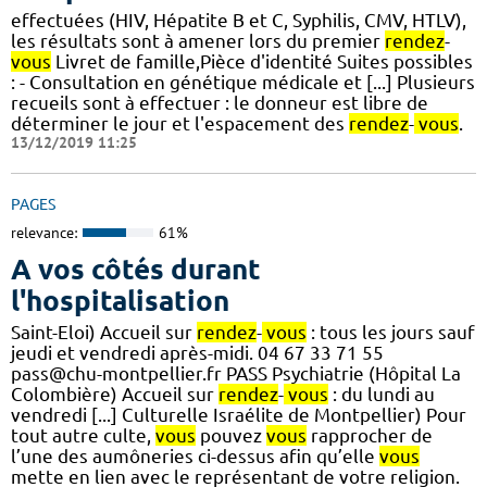
effectuées (HIV, Hépatite B et C, Syphilis, CMV, HTLV),
les résultats sont à amener lors du premier
rendez
-
vous
Livret de famille,Pièce d'identité Suites possibles
: - Consultation en génétique médicale et [...] Plusieurs
recueils sont à effectuer : le donneur est libre de
déterminer le jour et l'espacement des
rendez
-
vous
.
13/12/2019 11:25
PAGES
relevance:
61%
A vos côtés durant
l'hospitalisation
Saint-Eloi) Accueil sur
rendez
-
vous
: tous les jours sauf
jeudi et vendredi après-midi. 04 67 33 71 55
pass@chu-montpellier.fr PASS Psychiatrie (Hôpital La
Colombière) Accueil sur
rendez
-
vous
: du lundi au
vendredi [...] Culturelle Israélite de Montpellier) Pour
tout autre culte,
vous
pouvez
vous
rapprocher de
l’une des aumôneries ci-dessus afin qu’elle
vous
mette en lien avec le représentant de votre religion.