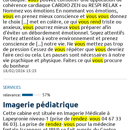
cohérence cardiaque CARDIO ZEN ou RESPI RELAX +
Nommez vos émotions En nommant vos émotions,
vous
en prenez mieux conscience et
vous
vous
donnez
le choix [...] met en colère, ce qui
vous
rend
triste ou
anxieux,
vous
pourrez mieux
vous
préparer afin
d'éviter un débordement émotionnel. Soyez attentifs
Portez attention à votre environnement et prenez
conscience de [...] notre vie. Ne
vous
mettez pas trop
de pression Cessez de
vous
répéter que
vous
devriez
faire ceci ou cela. Les pauses sont nécessaires à notre
vie psychique et physique. Faites ce qui
vous
procure
du bonheur
18/02/2026 15:25
SERVICES
relevance:
57%
Imagerie pédiatrique
Cette cabine est située en Imagerie Médicale à
Lapeyronie niveau-1 (prise de
rendez
-
vous
04 67 33
86 03). La prise de
rendez
-
vous
pour la médecine
fœtale (scanners et IRM) se fait auprès du Centre