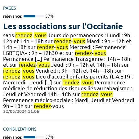
PAGES
relevance:
57%
Les associations sur l'Occitanie
sans
rendez
-
vous
Jours de permanences : Lundi : 9h –
12h et 14h – 18h sur
rendez
-
vous
Mardi : 9h – 12h et
14h – 18h sur
rendez
-
vous
Mercredi : Permanence
LGBTQIA+ : 9h – 12h30 et sur
rendez
-
vous
Permanence [...] Permanence Transgenre : 14h – 18h
et sur
rendez
-
vous
Jeudi : 9h – 12h et 14h – 18h sur
rendez
-
vous
Vendredi : 9h – 12h et 14h – 18h sur
rendez
-
vous
Lieu d’accueil enfants parents (L.A.E.P.) :
Mercredi – Jeudi [...] sur
rendez
-
vous
Permanence
médicale de réduction des risques liés au tabagisme :
Jeudi et Vendredi 14h – 18h sur
rendez
-
vous
Permanence médico-sociale : Mardi, Jeudi et Vendredi
9h – 18h sur
rendez
-vous
22/03/2024 11:06
CONSULTATIONS
relevance:
57%