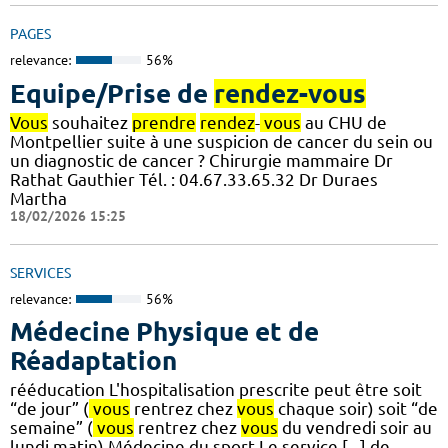
PAGES
relevance:
56%
Equipe/Prise de
rendez-vous
Vous
souhaitez
prendre
rendez
-
vous
au CHU de
Montpellier suite à une suspicion de cancer du sein ou
un diagnostic de cancer ? Chirurgie mammaire Dr
Rathat Gauthier Tél. : 04.67.33.65.32 Dr Duraes
Martha
18/02/2026 15:25
SERVICES
relevance:
56%
Médecine Physique et de
Réadaptation
rééducation L'hospitalisation prescrite peut être soit
“de jour” (
vous
rentrez chez
vous
chaque soir) soit “de
semaine” (
vous
rentrez chez
vous
du vendredi soir au
lundi matin) Médecine du sport Le service [...] de