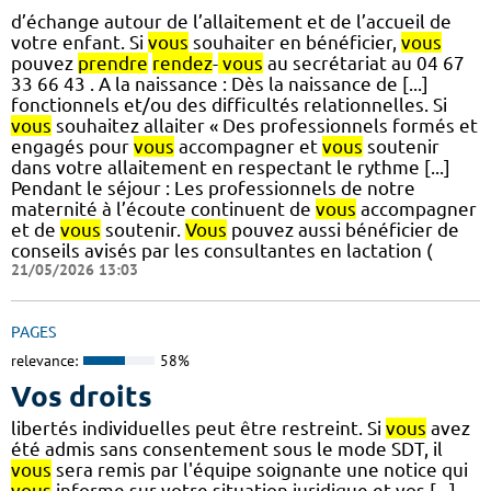
d’échange autour de l’allaitement et de l’accueil de
votre enfant. Si
vous
souhaiter en bénéficier,
vous
pouvez
prendre
rendez
-
vous
au secrétariat au 04 67
33 66 43 . A la naissance : Dès la naissance de [...]
fonctionnels et/ou des difficultés relationnelles. Si
vous
souhaitez allaiter « Des professionnels formés et
engagés pour
vous
accompagner et
vous
soutenir
dans votre allaitement en respectant le rythme [...]
Pendant le séjour : Les professionnels de notre
maternité à l’écoute continuent de
vous
accompagner
et de
vous
soutenir.
Vous
pouvez aussi bénéficier de
conseils avisés par les consultantes en lactation (
21/05/2026 13:03
PAGES
relevance:
58%
Vos droits
libertés individuelles peut être restreint. Si
vous
avez
été admis sans consentement sous le mode SDT, il
vous
sera remis par l'équipe soignante une notice qui
vous
informe sur votre situation juridique et vos [...]