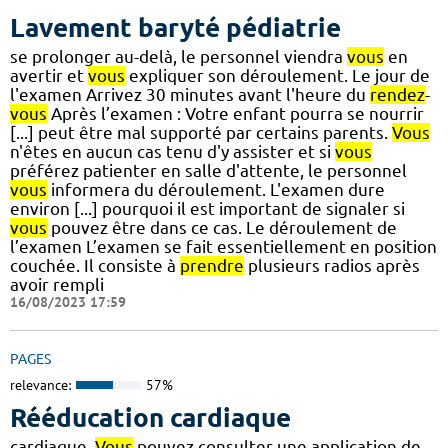
Lavement baryté pédiatrie
se prolonger au-delà, le personnel viendra
vous
en
avertir et
vous
expliquer son déroulement. Le jour de
l'examen Arrivez 30 minutes avant l'heure du
rendez
-
vous
Après l’examen : Votre enfant pourra se nourrir
[...] peut être mal supporté par certains parents.
Vous
n'êtes en aucun cas tenu d'y assister et si
vous
préférez patienter en salle d'attente, le personnel
vous
informera du déroulement. L'examen dure
environ [...] pourquoi il est important de signaler si
vous
pouvez être dans ce cas. Le déroulement de
l’examen L’examen se fait essentiellement en position
couchée. Il consiste à
prendre
plusieurs radios après
avoir rempli
16/08/2023 17:59
PAGES
relevance:
57%
Rééducation cardiaque
cardiaque.
Vous
pouvez consulter une application de