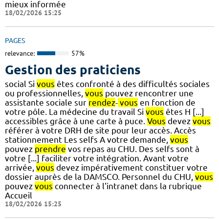
mieux informée
18/02/2026 15:25
PAGES
relevance:
57%
Gestion des praticiens
social Si
vous
êtes confronté à des difficultés sociales
ou professionnelles,
vous
pouvez rencontrer une
assistante sociale sur
rendez
-
vous
en fonction de
votre pôle. La médecine du travail Si
vous
êtes H [...]
accessibles grâce à une carte à puce.
Vous
devez
vous
référer à votre DRH de site pour leur accès. Accès
stationnement Les selfs A votre demande,
vous
pouvez
prendre
vos repas au CHU. Des selfs sont à
votre [...] faciliter votre intégration. Avant votre
arrivée,
vous
devez impérativement constituer votre
dossier auprès de la DAMSCO. Personnel du CHU,
vous
pouvez
vous
connecter à l'intranet dans la rubrique
Accueil
18/02/2026 15:25