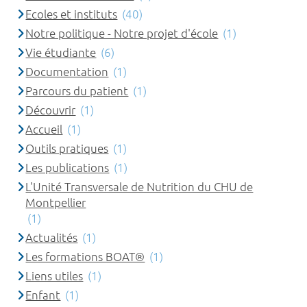
Ecoles et instituts
(40)
Notre politique - Notre projet d'école
(1)
Vie étudiante
(6)
Documentation
(1)
Parcours du patient
(1)
Découvrir
(1)
Accueil
(1)
Outils pratiques
(1)
Les publications
(1)
L'Unité Transversale de Nutrition du CHU de
Montpellier
(1)
Actualités
(1)
Les formations BOAT®
(1)
Liens utiles
(1)
Enfant
(1)