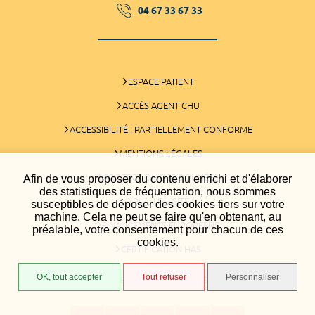
04 67 33 67 33
ESPACE PATIENT
ACCÈS AGENT CHU
ACCESSIBILITÉ : PARTIELLEMENT CONFORME
MENTIONS LÉGALES
PROTECTION DES DONNÉES
Afin de vous proposer du contenu enrichi et d'élaborer
des statistiques de fréquentation, nous sommes
PLAN DU SITE
susceptibles de déposer des cookies tiers sur votre
machine. Cela ne peut se faire qu'en obtenant, au
FINANCEMENTS EUROPÉENS
préalable, votre consentement pour chacun de ces
cookies.
CERTIFICATION HAS
OK, tout accepter
Tout refuser
Personnaliser
GESTION DES COOKIES