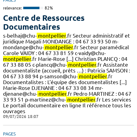
relevance:
82%
Centre de Ressources
Documentaires
s-belhaj@chu-
montpellier
.fr Secteur administratif et
juridique Magali MONDANGE : 04 67 33 93 50 m-
mondange@chu-
montpellier
.fr Secteur paramédical
Carole VAIDY : 04 67 33 81 59 c-vaidy@chu-
montpellier
.fr Marie-Rose [...] Christian PLANCQ : 04
67 33 88 05 c-plancq@chu-
montpellier
.fr Assistante
documentaliste (accueil, prêts …) : Patricia SAMSON :
04 67 33 88 94 p-samson@chu-
montpellier
.fr
Documentalistes : L’équipe des documentalistes [...]
Marie-Rose DJENANE : 04 67 33 08 34 mr-
djenane@chu-
montpellier
.fr Pedro MARTINEZ : 04 67
33 93 51 p-martinez@chu-
montpellier
.fr Les services
Le portail documentaire en ligne Il référence tous les
ouvrages
09/07/2026 18:07
PAGES