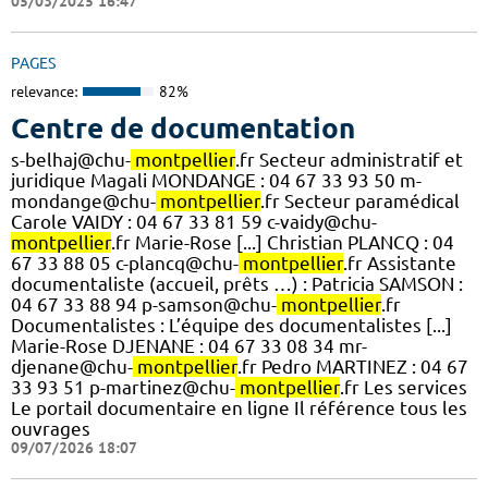
05/03/2025 16:47
PAGES
relevance:
82%
Centre de documentation
s-belhaj@chu-
montpellier
.fr Secteur administratif et
juridique Magali MONDANGE : 04 67 33 93 50 m-
mondange@chu-
montpellier
.fr Secteur paramédical
Carole VAIDY : 04 67 33 81 59 c-vaidy@chu-
montpellier
.fr Marie-Rose [...] Christian PLANCQ : 04
67 33 88 05 c-plancq@chu-
montpellier
.fr Assistante
documentaliste (accueil, prêts …) : Patricia SAMSON :
04 67 33 88 94 p-samson@chu-
montpellier
.fr
Documentalistes : L’équipe des documentalistes [...]
Marie-Rose DJENANE : 04 67 33 08 34 mr-
djenane@chu-
montpellier
.fr Pedro MARTINEZ : 04 67
33 93 51 p-martinez@chu-
montpellier
.fr Les services
Le portail documentaire en ligne Il référence tous les
ouvrages
09/07/2026 18:07