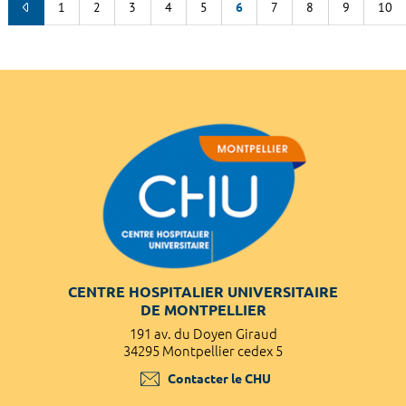
1
2
3
4
5
6
7
8
9
10
CENTRE HOSPITALIER UNIVERSITAIRE
DE MONTPELLIER
191 av. du Doyen Giraud
34295 Montpellier cedex 5
Contacter le CHU