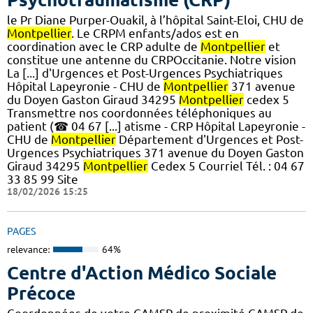
le Pr Diane Purper-Ouakil, à l’hôpital Saint-Eloi, CHU de
Montpellier
. Le CRPM enfants/ados est en
coordination avec le CRP adulte de
Montpellier
et
constitue une antenne du CRPOccitanie. Notre vision
La [...] d'Urgences et Post-Urgences Psychiatriques
Hôpital Lapeyronie - CHU de
Montpellier
371 avenue
du Doyen Gaston Giraud 34295
Montpellier
cedex 5
Transmettre nos coordonnées téléphoniques au
patient (☎ 04 67 [...] atisme - CRP Hôpital Lapeyronie -
CHU de
Montpellier
Département d'Urgences et Post-
Urgences Psychiatriques 371 avenue du Doyen Gaston
Giraud 34295
Montpellier
Cedex 5 Courriel Tél. : 04 67
33 85 99 Site
18/02/2026 15:25
PAGES
relevance:
64%
Centre d'Action Médico Sociale
Précoce