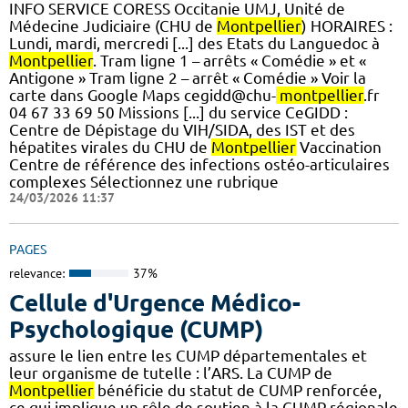
INFO SERVICE CORESS Occitanie UMJ, Unité de
Médecine Judiciaire (CHU de
Montpellier
) HORAIRES :
Lundi, mardi, mercredi [...] des Etats du Languedoc à
Montpellier
. Tram ligne 1 – arrêts « Comédie » et «
Antigone » Tram ligne 2 – arrêt « Comédie » Voir la
carte dans Google Maps cegidd@chu-
montpellier
.fr
04 67 33 69 50 Missions [...] du service CeGIDD :
Centre de Dépistage du VIH/SIDA, des IST et des
hépatites virales du CHU de
Montpellier
Vaccination
Centre de référence des infections ostéo-articulaires
complexes Sélectionnez une rubrique
24/03/2026 11:37
PAGES
relevance:
37%
Cellule d'Urgence Médico-
Psychologique (CUMP)
assure le lien entre les CUMP départementales et
leur organisme de tutelle : l’ARS. La CUMP de
Montpellier
bénéficie du statut de CUMP renforcée,
ce qui implique un rôle de soutien à la CUMP régionale