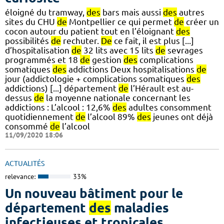
éloigné du tramway,
des
bars mais aussi
des
autres
sites du CHU
de
Montpellier ce qui permet
de
créer un
cocon autour du patient tout en l’éloignant
des
possibilités
de
rechuter.
De
ce fait, il est plus [...]
d’hospitalisation
de
32 lits avec 15 lits
de
sevrages
programmés et 18
de
gestion
des
complications
somatiques
des
addictions Deux hospitalisations
de
jour (addictologie + complications somatiques
des
addictions) [...] département
de
l’Hérault est au-
dessus
de
la moyenne nationale concernant les
addictions : L’alcool : 12,6%
des
adultes consomment
quotidiennement
de
l’alcool 89%
des
jeunes ont déjà
consommé
de
l’alcool
11/09/2020 18:06
ACTUALITÉS
relevance:
33%
Un nouveau bâtiment pour le
département
des
maladies
infectieuses et tropicales