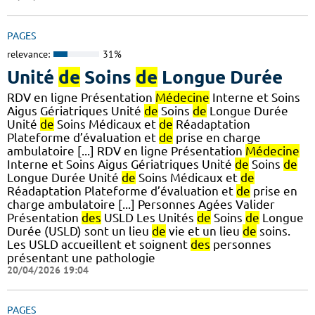
PAGES
relevance:
31%
Unité
de
Soins
de
Longue Durée
RDV en ligne Présentation
Médecine
Interne et Soins
Aigus Gériatriques Unité
de
Soins
de
Longue Durée
Unité
de
Soins Médicaux et
de
Réadaptation
Plateforme d’évaluation et
de
prise en charge
ambulatoire [...] RDV en ligne Présentation
Médecine
Interne et Soins Aigus Gériatriques Unité
de
Soins
de
Longue Durée Unité
de
Soins Médicaux et
de
Réadaptation Plateforme d’évaluation et
de
prise en
charge ambulatoire [...] Personnes Agées Valider
Présentation
des
USLD Les Unités
de
Soins
de
Longue
Durée (USLD) sont un lieu
de
vie et un lieu
de
soins.
Les USLD accueillent et soignent
des
personnes
présentant une pathologie
20/04/2026 19:04
PAGES