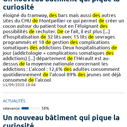
curiosité
éloigné du tramway,
des
bars mais aussi
des
autres
sites du CHU
de
Montpellier ce qui permet
de
créer un
cocon autour du patient tout en l’éloignant
des
possibilités
de
rechuter.
De
ce fait, il est plus [...]
d’hospitalisation
de
32 lits avec 15 lits
de
sevrages
programmés et 18
de
gestion
des
complications
somatiques
des
addictions Deux hospitalisations
de
jour (addictologie + complications somatiques
des
addictions) [...] département
de
l’Hérault est au-
dessus
de
la moyenne nationale concernant les
addictions : L’alcool : 12,6%
des
adultes consomment
quotidiennement
de
l’alcool 89%
des
jeunes ont déjà
consommé
de
l’alcool
11/09/2020 18:06
ACTUALITÉS
relevance:
38%
Un nouveau bâtiment qui pique la
curiosité