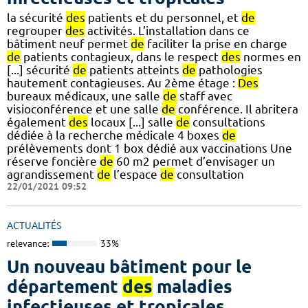
la sécurité
des
patients et du personnel, et
de
regrouper
des
activités. L’installation dans ce
bâtiment neuf permet
de
faciliter la prise en charge
de
patients contagieux, dans le respect
des
normes en
[...] sécurité
de
patients atteints
de
pathologies
hautement contagieuses. Au 2ème étage :
Des
bureaux médicaux, une salle
de
staff avec
visioconférence et une salle
de
conférence. Il abritera
également
des
locaux [...] salle
de
consultations
dédiée à la recherche médicale 4 boxes
de
prélèvements dont 1 box dédié aux vaccinations Une
réserve foncière
de
60 m2 permet d’envisager un
agrandissement
de
l’espace
de
consultation
22/01/2021 09:52
ACTUALITÉS
relevance:
33%
Un nouveau bâtiment pour le
département
des
maladies
infectieuses et tropicales