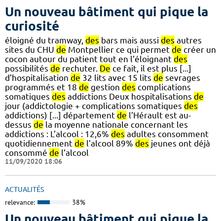
Un nouveau bâtiment qui pique la
curiosité
éloigné du tramway,
des
bars mais aussi
des
autres
sites du CHU
de
Montpellier ce qui permet
de
créer un
cocon autour du patient tout en l’éloignant
des
possibilités
de
rechuter.
De
ce fait, il est plus [...]
d’hospitalisation
de
32 lits avec 15 lits
de
sevrages
programmés et 18
de
gestion
des
complications
somatiques
des
addictions Deux hospitalisations
de
jour (addictologie + complications somatiques
des
addictions) [...] département
de
l’Hérault est au-
dessus
de
la moyenne nationale concernant les
addictions : L’alcool : 12,6%
des
adultes consomment
quotidiennement
de
l’alcool 89%
des
jeunes ont déjà
consommé
de
l’alcool
11/09/2020 18:06
ACTUALITÉS
relevance:
38%
Un nouveau bâtiment qui pique la