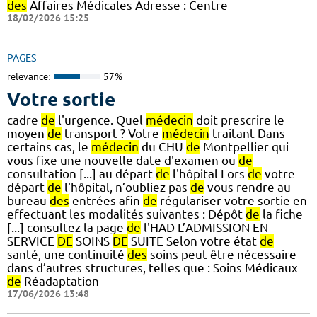
des
Affaires Médicales Adresse : Centre
18/02/2026 15:25
PAGES
relevance:
57%
Votre sortie
cadre
de
l'urgence. Quel
médecin
doit prescrire le
moyen
de
transport ? Votre
médecin
traitant Dans
certains cas, le
médecin
du CHU
de
Montpellier qui
vous fixe une nouvelle date d'examen ou
de
consultation [...] au départ
de
l'hôpital Lors
de
votre
départ
de
l'hôpital, n’oubliez pas
de
vous rendre au
bureau
des
entrées afin
de
régulariser votre sortie en
effectuant les modalités suivantes : Dépôt
de
la fiche
[...] consultez la page
de
l'HAD L’ADMISSION EN
SERVICE
DE
SOINS
DE
SUITE Selon votre état
de
santé, une continuité
des
soins peut être nécessaire
dans d’autres structures, telles que : Soins Médicaux
de
Réadaptation
17/06/2026 13:48