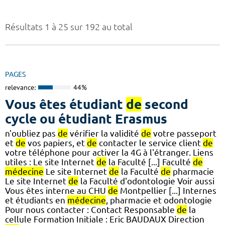
Résultats 1 à 25 sur 192 au total
PAGES
relevance:
44%
Vous êtes étudiant
de
second
cycle ou étudiant Erasmus
n'oubliez pas
de
vérifier la validité
de
votre passeport
et
de
vos papiers, et
de
contacter le service client
de
votre téléphone pour activer la 4G à l'étranger. Liens
utiles : Le site Internet
de
la Faculté [...] Faculté
de
médecine
Le site Internet
de
la Faculté
de
pharmacie
Le site Internet
de
la Faculté d'odontologie Voir aussi
Vous êtes interne au CHU
de
Montpellier [...] Internes
et étudiants en
médecine
, pharmacie et odontologie
Pour nous contacter : Contact Responsable
de
la
cellule Formation Initiale : Eric BAUDAUX Direction