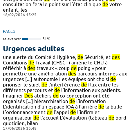
consultation fera le point sur l’état clinique
de
votre
enfant, les
18/02/2026 15:25
PAGES
relevance:
31%
Urgences adultes
une alerte du Comité d’Hygiène,
de
Sécurité, et
des
Conditions
de
Travail (CHSCT) amène le CHU à
réfléchir à
des
travaux « coup
de
poing » pour
permettre une amélioration
des
parcours internes aux
urgences [...] autonomie Les équipes ont choisi
de
prioriser le sujet
de
l’interférence
de
flux entre les
différents parcours et
de
l’information aux patients.
Imaginer
Des
ateliers
de
co-conception ont été
organisés [...] hiérarchisation
de
l’information
L’identification d’un espace IOA à l’arrière
de
la bulle
L’ordonnancement
de
l’appel
de
l’infirmier
organisateur
de
l’accueil L’évaluation (tableau
de
bord
quotidien, bilan
17/06/2026 13:48