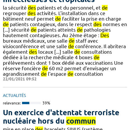
la sécurité
des
patients et du personnel, et
de
regrouper
des
activités. L’installation dans ce
bâtiment neuf permet
de
faciliter la prise en charge
de
patients contagieux, dans le respect
des
normes en
[...] sécurité
de
patients atteints
de
pathologies
hautement contagieuses. Au 2ème étage :
Des
bureaux médicaux, une salle
de
staff avec
visioconférence et une salle
de
conférence. Il abritera
également
des
locaux [...] salle
de
consultations
dédiée à la recherche médicale 4 boxes
de
prélèvements dont 1 box dédié aux vaccinations Une
réserve foncière
de
60 m2 permet d’envisager un
agrandissement
de
l’espace
de
consultation
22/01/2021 09:52
ACTUALITÉS
relevance:
39%
Un exercice d'attentat terroriste
nucléaire hors du
commun
mise en place
des
bracelets SINUS (système