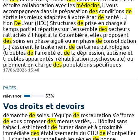
étroite collaboration avec les
médecins
, il vous
accompagnera dans la préparation
des
conditions
de
sortie les mieux adaptées à votre état
de
santé [...]
tion
De
Jour (HDJ) Structures
de
prise en charge à
temps partiel réparties sur l'ensemble
des
secteurs
rattachés à l'hôpital la Colombière, elles proposent
des
soins en phase aiguë ou en phase
de
consolidation
[...] assurent le traitement
de
certaines pathologies
(troubles
de
l'anxiété et
de
la dépression, autisme et
troubles apparentés, réhabilitation psychosociale) ou
prennent en charge
des
populations spécifiques
17/06/2026 13:48
PAGES
relevance:
33%
Vos droits et devoirs
démarche
de
soins. L’équipe
de
restauration s’efforce
de
vous proposer
des
menus variés,… Hôpital sans
tabac Il est interdit
de
fumer dans et à proximité
immédiate
des
établissements du CHU
de
Montpellier
[...] chartes qui rappellent les règles
de
bonne