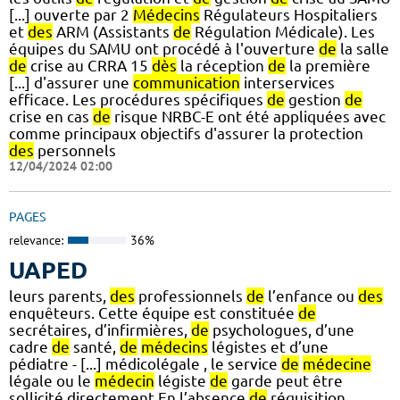
[...] ouverte par 2
Médecins
Régulateurs Hospitaliers
et
des
ARM (Assistants
de
Régulation Médicale). Les
équipes du SAMU ont procédé à l'ouverture
de
la salle
de
crise au CRRA 15
dès
la réception
de
la première
[...] d'assurer une
communication
interservices
efficace. Les procédures spécifiques
de
gestion
de
crise en cas
de
risque NRBC-E ont été appliquées avec
comme principaux objectifs d'assurer la protection
des
personnels
12/04/2024 02:00
PAGES
relevance:
36%
UAPED
leurs parents,
des
professionnels
de
l’enfance ou
des
enquêteurs. Cette équipe est constituée
de
secrétaires, d’infirmières,
de
psychologues, d’une
cadre
de
santé,
de
médecins
légistes et d’une
pédiatre - [...] médicolégale , le service
de
médecine
légale ou le
médecin
légiste
de
garde peut être
sollicité directement En l’absence
de
réquisition,