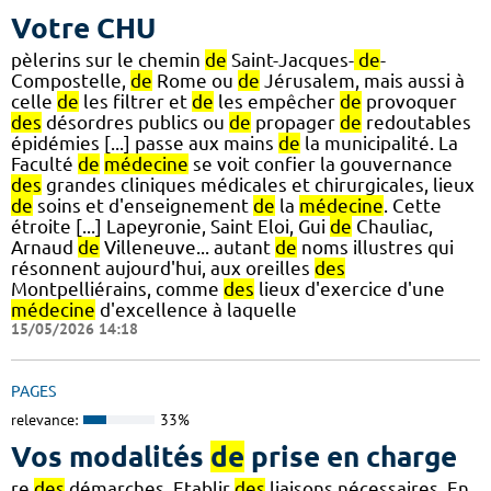
Votre CHU
pèlerins sur le chemin
de
Saint-Jacques-
de
-
Compostelle,
de
Rome ou
de
Jérusalem, mais aussi à
celle
de
les filtrer et
de
les empêcher
de
provoquer
des
désordres publics ou
de
propager
de
redoutables
épidémies [...] passe aux mains
de
la municipalité. La
Faculté
de
médecine
se voit confier la gouvernance
des
grandes cliniques médicales et chirurgicales, lieux
de
soins et d'enseignement
de
la
médecine
. Cette
étroite [...] Lapeyronie, Saint Eloi, Gui
de
Chauliac,
Arnaud
de
Villeneuve... autant
de
noms illustres qui
résonnent aujourd'hui, aux oreilles
des
Montpelliérains, comme
des
lieux d'exercice d'une
médecine
d'excellence à laquelle
15/05/2026 14:18
PAGES
relevance:
33%
Vos modalités
de
prise en charge
re
des
démarches, Etablir
des
liaisons nécessaires. En