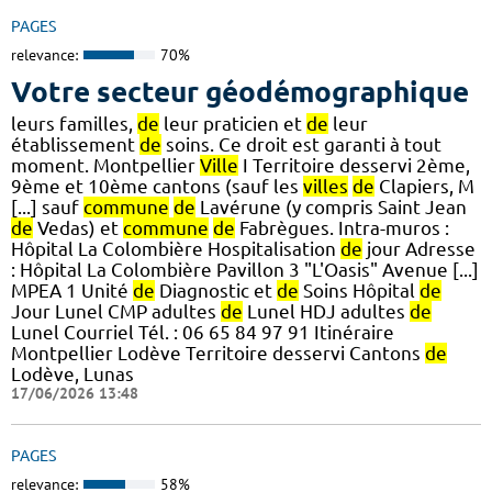
PAGES
relevance:
70%
Votre secteur géodémographique
leurs familles,
de
leur praticien et
de
leur
établissement
de
soins. Ce droit est garanti à tout
moment. Montpellier
Ville
I Territoire desservi 2ème,
9ème et 10ème cantons (sauf les
villes
de
Clapiers, M
[...] sauf
commune
de
Lavérune (y compris Saint Jean
de
Vedas) et
commune
de
Fabrègues. Intra-muros :
Hôpital La Colombière Hospitalisation
de
jour Adresse
: Hôpital La Colombière Pavillon 3 "L'Oasis" Avenue [...]
MPEA 1 Unité
de
Diagnostic et
de
Soins Hôpital
de
Jour Lunel CMP adultes
de
Lunel HDJ adultes
de
Lunel Courriel Tél. : 06 65 84 97 91 Itinéraire
Montpellier Lodève Territoire desservi Cantons
de
Lodève, Lunas
17/06/2026 13:48
PAGES
relevance:
58%