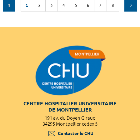
1
2
3
4
5
6
7
8
CENTRE HOSPITALIER UNIVERSITAIRE
DE MONTPELLIER
191 av. du Doyen Giraud
34295 Montpellier cedex 5
Contacter le CHU