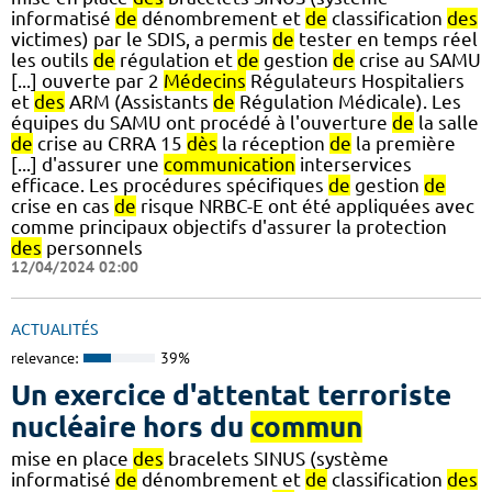
informatisé
de
dénombrement et
de
classification
des
victimes) par le SDIS, a permis
de
tester en temps réel
les outils
de
régulation et
de
gestion
de
crise au SAMU
[...] ouverte par 2
Médecins
Régulateurs Hospitaliers
et
des
ARM (Assistants
de
Régulation Médicale). Les
équipes du SAMU ont procédé à l'ouverture
de
la salle
de
crise au CRRA 15
dès
la réception
de
la première
[...] d'assurer une
communication
interservices
efficace. Les procédures spécifiques
de
gestion
de
crise en cas
de
risque NRBC-E ont été appliquées avec
comme principaux objectifs d'assurer la protection
des
personnels
12/04/2024 02:00
ACTUALITÉS
relevance:
39%
Un exercice d'attentat terroriste
nucléaire hors du
commun
mise en place
des
bracelets SINUS (système
informatisé
de
dénombrement et
de
classification
des