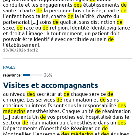
conduite et les engagements
des
établissements
de
santé : charte
de
la personne hospitalisée, charte
de
l’enfant hospitalisé, charte
de
la laïcité, charte du
partenariat [...] soins
de
qualité, sans distinction
de
sexe,
de
race ou
de
religion. Identité Identitovigilance
et droit à l'image : à tout moment, un patient doit
pouvoir être identifié avec certitude au sein
de
l'établissement
18/06/2026 16:12
PAGES
relevance:
36%
Visites et accompagnants
au niveau
des
secrétariat
de
chaque service
de
chirurgie. Les services
de
réanimation et
de
soins
continus ou intensifs sont sous la responsabilité
des
médecins
anesthésistes. Chaque unité
de
réanimation
[...] patients Un
de
vos proches est hospitalisé dans le
secteur
de
réanimation ou d'anesthésie dans un
des
Départements d'Anesthésie-Réanimation
de
Montpellier. L'ensemble
des
médecins
et
des
équipes