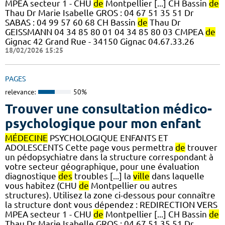
MPEA secteur 1 - CHU
de
Montpellier [...] CH Bassin
de
Thau Dr Marie Isabelle GROS : 04 67 51 35 51 Dr
SABAS : 04 99 57 60 68 CH Bassin
de
Thau Dr
GEISSMANN 04 34 85 80 01 04 34 85 80 03 CMPEA
de
Gignac 42 Grand Rue - 34150 Gignac 04.67.33.26
18/02/2026 15:25
PAGES
relevance:
50%
Trouver une consultation médico-
psychologique pour mon enfant
MÉDECINE
PSYCHOLOGIQUE ENFANTS ET
ADOLESCENTS Cette page vous permettra
de
trouver
un pédopsychiatre dans la structure correspondant à
votre secteur géographique, pour une évaluation
diagnostique
des
troubles [...] la
ville
dans laquelle
vous habitez (CHU
de
Montpellier ou autres
structures). Utilisez la zone ci-dessous pour connaître
la structure dont vous dépendez : REDIRECTION VERS
MPEA secteur 1 - CHU
de
Montpellier [...] CH Bassin
de
Thau Dr Marie Isabelle GROS : 04 67 51 35 51 Dr