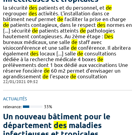
la sécurité
des
patients et du personnel, et
de
regrouper
des
activités. L’installation dans ce
bâtiment neuf permet
de
faciliter la prise en charge
de
patients contagieux, dans le respect
des
normes en
[...] sécurité
de
patients atteints
de
pathologies
hautement contagieuses. Au 2ème étage :
Des
bureaux médicaux, une salle
de
staff avec
visioconférence et une salle
de
conférence. Il abritera
également
des
locaux [...] salle
de
consultations
dédiée à la recherche médicale 4 boxes
de
prélèvements dont 1 box dédié aux vaccinations Une
réserve foncière
de
60 m2 permet d’envisager un
agrandissement
de
l’espace
de
consultation
22/01/2021 09:52
ACTUALITÉS
relevance:
33%
Un nouveau bâtiment pour le
département
des
maladies
infectieuses et tropicales