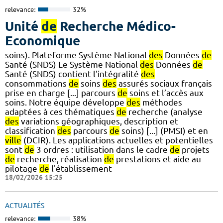
relevance:
32%
Unité
de
Recherche Médico-
Economique
soins). Plateforme Système National
des
Données
de
Santé (SNDS) Le Système National
des
Données
de
Santé (SNDS) contient l'intégralité
des
consommations
de
soins
des
assurés sociaux français
prise en charge [...] parcours
de
soins et l’accès aux
soins. Notre équipe développe
des
méthodes
adaptées à ces thématiques
de
recherche (analyse
des
variations géographiques, description et
classification
des
parcours
de
soins) [...] (PMSI) et en
ville
(DCIR). Les applications actuelles et potentielles
sont
de
3 ordres : utilisation dans le cadre
de
projets
de
recherche, réalisation
de
prestations et aide au
pilotage
de
l'établissement
18/02/2026 15:25
ACTUALITÉS
relevance:
38%