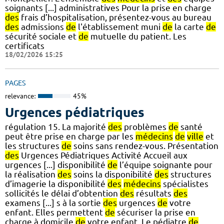
soignants [...] administratives Pour la prise en charge
des
frais d’hospitalisation, présentez-vous au bureau
des
admissions
de
l'établissement muni
de
la carte
de
sécurité sociale et
de
mutuelle du patient. Les
certificats
18/02/2026 15:25
PAGES
relevance:
45%
Urgences pédiatriques
régulation 15. La majorité
des
problèmes
de
santé
peut être prise en charge par les
médecins
de
ville
et
les structures
de
soins sans rendez-vous. Présentation
des
Urgences Pédiatriques Activité Accueil aux
urgences [...] disponibilité
de
l’équipe soignante pour
la réalisation
des
soins la disponibilité
des
structures
d’imagerie la disponibilité
des
médecins
spécialistes
sollicités le délai d’obtention
des
résultats
des
examens [...] s à la sortie
des
urgences
de
votre
enfant. Elles permettent
de
sécuriser la prise en
charge à domicile
de
votre enfant. Le pédiatre
de