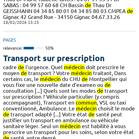
SABAS : 04 99 57 60 68 CH Bassin
de
Thau Dr
GEISSMANN 04 34 85 80 01 04 34 85 80 03 CMPEA
de
Gignac 42 Grand Rue - 34150 Gignac 04.67.33.26
18/02/2026 15:25
PAGES
relevance:
50%
Transport sur prescription
cadre
de
l'urgence. Quel
médecin
doit prescrire le
moyen
de
transport ? Votre
médecin
traitant, Dans
certains cas, le
médecin
du CHU
de
Montpellier qui
vous fixe une nouvelle date d'examen ou
de
consultation [...] Quels sont les modes
de
transport
sur prescription ? Véhicule particulier (y compris
accompagnant), Transport en
commun
, VSL ou taxi
conventionné, Ambulance. Le
médecin
choisit le mode
de
transport adapté [...] Votre état
de
santé peut
justifier un transport en ambulance ou véhicule
sanitaire léger. Seul un
médecin
est habilité à vous
prescrire un transport pour les soins, selon votre état
de
santé, votre degré