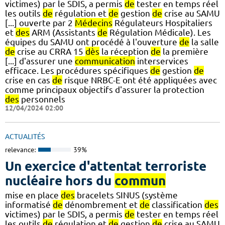
victimes) par le SDIS, a permis
de
tester en temps réel
les outils
de
régulation et
de
gestion
de
crise au SAMU
[...] ouverte par 2
Médecins
Régulateurs Hospitaliers
et
des
ARM (Assistants
de
Régulation Médicale). Les
équipes du SAMU ont procédé à l'ouverture
de
la salle
de
crise au CRRA 15
dès
la réception
de
la première
[...] d'assurer une
communication
interservices
efficace. Les procédures spécifiques
de
gestion
de
crise en cas
de
risque NRBC-E ont été appliquées avec
comme principaux objectifs d'assurer la protection
des
personnels
12/04/2024 02:00
ACTUALITÉS
relevance:
39%
Un exercice d'attentat terroriste
nucléaire hors du
commun
mise en place
des
bracelets SINUS (système
informatisé
de
dénombrement et
de
classification
des
victimes) par le SDIS, a permis
de
tester en temps réel
les outils
de
régulation et
de
gestion
de
crise au SAMU