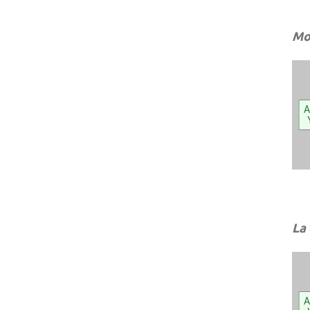
Mon
A
La
A