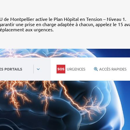
 de Montpellier active le Plan Hôpital en Tension – Niveau 1.
arantir une prise en charge adaptée à chacun, appelez le 15 av
déplacement aux urgences.
URGENCES
ACCÈS RAPIDES
ES PORTAILS