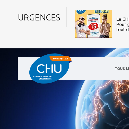
URGENCES
Le CHU
Pour g
tout 
TOUS L