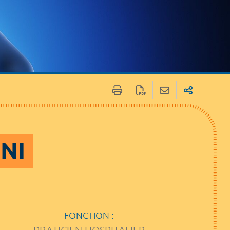
INI
FONCTION :