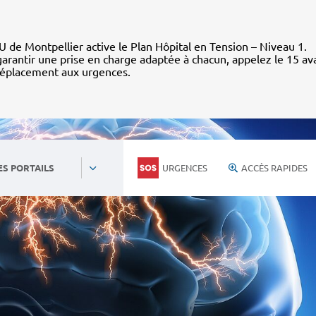
 de Montpellier active le Plan Hôpital en Tension – Niveau 1.
arantir une prise en charge adaptée à chacun, appelez le 15 av
déplacement aux urgences.
URGENCES
ACCÈS RAPIDES
ES PORTAILS