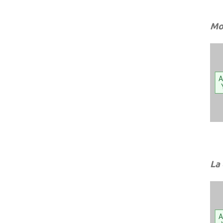
Mon
A
La
A