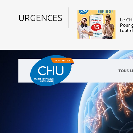
URGENCES
Le CHU
Pour g
tout 
TOUS L