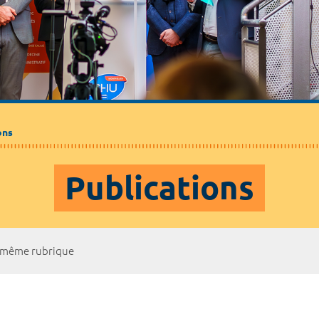
Médecine de ville
Journalistes
Partenaires / Associations
ons
Publications
a même rubrique