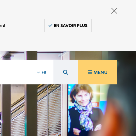
ant
EN SAVOIR PLUS
MENU
FR
re
Ambulanciers, taxis, vsl