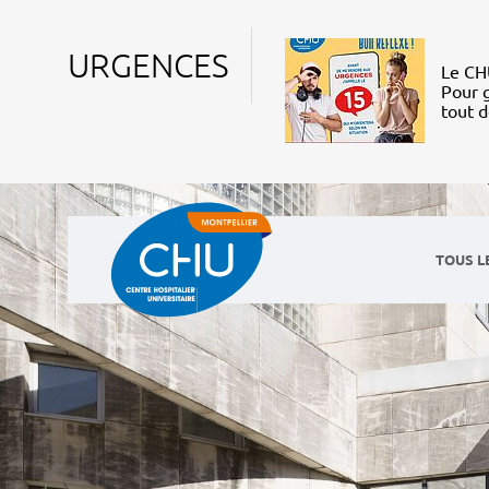
URGENCES
Le CHU
Pour g
tout 
TOUS L