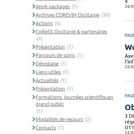
4
Work packages
(1)
24/0
Archives COREVIH Occitanie
(30)
Actions
(4)
CoReSS Occitanie & partenaires
PAG
(4)
Wo
Présentation
(1)
Parcours de soins
(1)
Axe
l'in
Dépistage
(1)
22/0
Liens utiles
(1)
Actualités
(1)
Présentation
(1)
PAG
Formations, journées scientifiques
grand public
Ob
(1)
3 D
Modalités de recours
(2)
rég
U11
Contacts
(1)
22/0