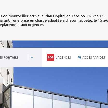
 de Montpellier active le Plan Hôpital en Tension – Niveau 1.
arantir une prise en charge adaptée à chacun, appelez le 15 av
déplacement aux urgences.
URGENCES
ACCÈS RAPIDES
ES PORTAILS