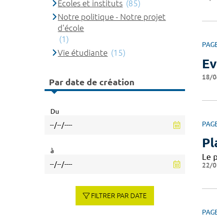
Ecoles et instituts
(85)
Notre politique - Notre projet
d'école
(1)
PAG
Vie étudiante
(15)
Ev
18/0
Par date de création
Du
PAG
Pl
à
Le 
22/0
FILTRER PAR DATE
PAG