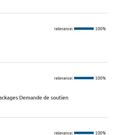
relevance:
100%
relevance:
100%
 packages Demande de soutien
relevance:
100%