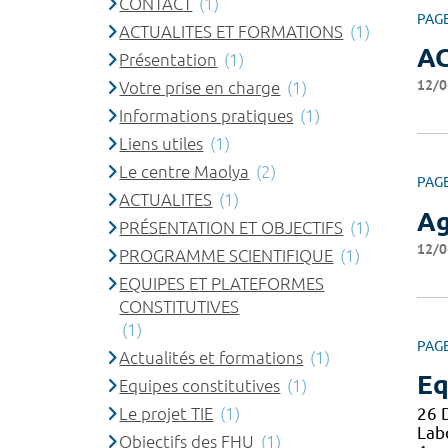
CONTACT
(1)
PAG
ACTUALITES ET FORMATIONS
(1)
A
Présentation
(1)
12/0
Votre prise en charge
(1)
Informations pratiques
(1)
Liens utiles
(1)
Le centre Maolya
(2)
PAG
ACTUALITES
(1)
A
PRÉSENTATION ET OBJECTIFS
(1)
12/0
PROGRAMME SCIENTIFIQUE
(1)
EQUIPES ET PLATEFORMES
CONSTITUTIVES
(1)
PAG
Actualités et formations
(1)
Eq
Equipes constitutives
(1)
Le projet TIE
(1)
26 
Lab
Objectifs des FHU
(1)