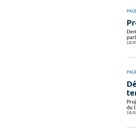
PAG
Pr
Dema
par
18/0
PAG
Dé
te
Pro
du 
18/0