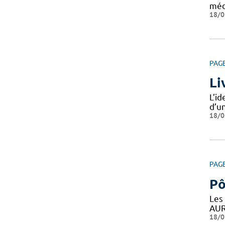
méd
18/0
PAG
Li
L’i
d’un
18/0
PAG
Pô
Les
AUR
18/0