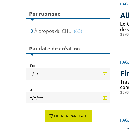
PAG
Par rubrique
Al
Le 
de 
À propos du CHU
(63)
18/0
Par date de création
PAG
Du
Fi
Tra
con
à
18/0
FILTRER PAR DATE
PAG