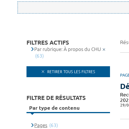
FILTRES ACTIFS
Résu
Par rubrique: À propos du CHU
(63)
RETIRER TOUS LES FILTRES
PAG
Dé
Recu
FILTRE DE RÉSULTATS
202
29/0
Par type de contenu
Pages
(63)