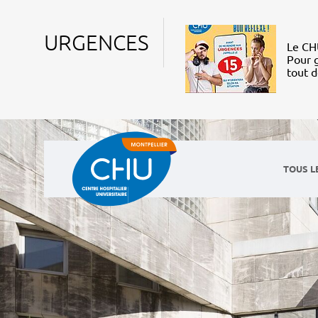
URGENCES
Le CHU
Pour g
tout 
TOUS L