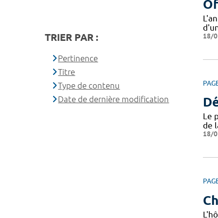
Of
L'a
d'u
TRIER PAR :
18/0
Pertinence
Titre
PAG
Type de contenu
Date de dernière modification
Dé
Le 
de 
18/0
PAG
Ch
L'hô