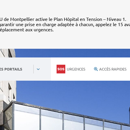
 de Montpellier active le Plan Hôpital en Tension – Niveau 1.
arantir une prise en charge adaptée à chacun, appelez le 15 av
déplacement aux urgences.
URGENCES
ACCÈS RAPIDES
ES PORTAILS