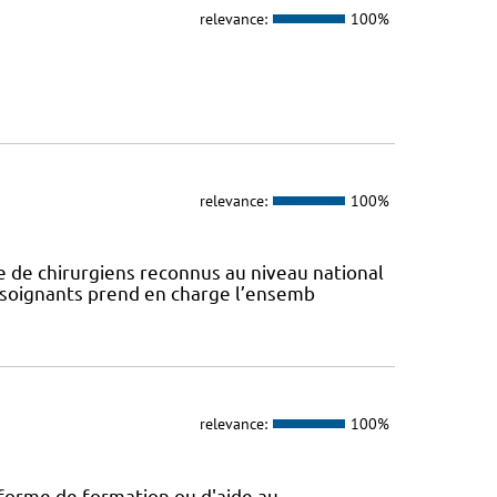
relevance:
100%
relevance:
100%
e de chirurgiens reconnus au niveau national
e soignants prend en charge l’ensemb
relevance:
100%
 forme de formation ou d'aide au