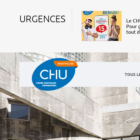
URGENCES
Le CHU
Pour g
tout 
TOUS L