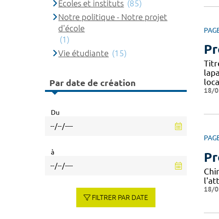
Ecoles et instituts
(85)
Notre politique - Notre projet
d'école
PAG
(1)
Pr
Vie étudiante
(15)
Tit
lap
loca
Par date de création
18/0
Du
PAG
à
Pr
Chi
l'a
18/0
FILTRER PAR DATE