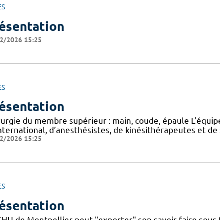
ES
ésentation
2/2026 15:25
ES
ésentation
rurgie du membre supérieur : main, coude, épaule L’équip
international, d’anesthésistes, de kinésithérapeutes et d
2/2026 15:25
ES
ésentation
CHU de Montpellier peut "exporter" son savoir-faire sous