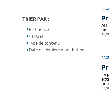
PAG
Pr
TRIER PAR :
Aff
Pertinence
une
18/0
[Titre]
Type de contenu
Date de dernière modification
PAG
Pr
La 
ext
pou
22/0