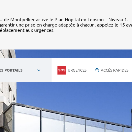
 de Montpellier active le Plan Hôpital en Tension – Niveau 1.
arantir une prise en charge adaptée à chacun, appelez le 15 av
déplacement aux urgences.
URGENCES
ACCÈS RAPIDES
ES PORTAILS