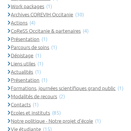
Work packages
(1)
Archives COREVIH Occitanie
(30)
Actions
(4)
CoReSS Occitanie & partenaires
(4)
Présentation
(1)
Parcours de soins
(1)
Dépistage
(1)
Liens utiles
(1)
Actualités
(1)
Présentation
(1)
Formations, journées scientifiques grand public
(1)
Modalités de recours
(2)
Contacts
(1)
Ecoles et instituts
(85)
Notre politique - Notre projet d'école
(1)
Vie étudiante
(15)