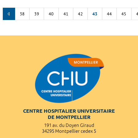
38
39
40
41
42
43
44
45
CENTRE HOSPITALIER UNIVERSITAIRE
DE MONTPELLIER
191 av. du Doyen Giraud
34295 Montpellier cedex 5