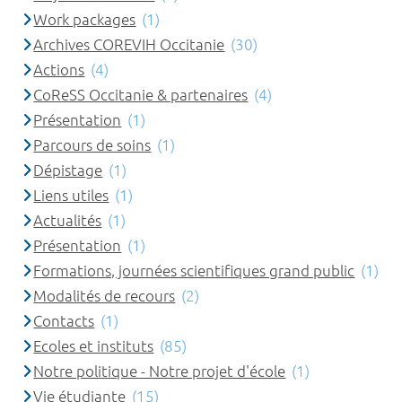
Work packages
(1)
Archives COREVIH Occitanie
(30)
Actions
(4)
CoReSS Occitanie & partenaires
(4)
Présentation
(1)
Parcours de soins
(1)
Dépistage
(1)
Liens utiles
(1)
Actualités
(1)
Présentation
(1)
Formations, journées scientifiques grand public
(1)
Modalités de recours
(2)
Contacts
(1)
Ecoles et instituts
(85)
Notre politique - Notre projet d'école
(1)
Vie étudiante
(15)