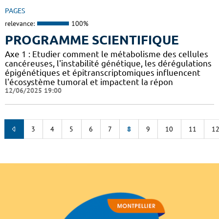
PAGES
relevance:
100%
PROGRAMME SCIENTIFIQUE
Axe 1 : Etudier comment le métabolisme des cellules
cancéreuses, l'instabilité génétique, les dérégulations
épigénétiques et épitranscriptomiques influencent
l'écosystème tumoral et impactent la répon
12/06/2025 19:00
3
4
5
6
7
8
9
10
11
1