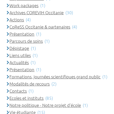
Work packages
(1)
Archives COREVIH Occitanie
(30)
Actions
(4)
CoReSS Occitanie & partenaires
(4)
Présentation
(1)
Parcours de soins
(1)
Dépistage
(1)
Liens utiles
(1)
Actualités
(1)
Présentation
(1)
Formations, journées scientifiques grand public
(1)
Modalités de recours
(2)
Contacts
(1)
Ecoles et instituts
(85)
Notre politique - Notre projet d'école
(1)
Vie étudiante
(15)