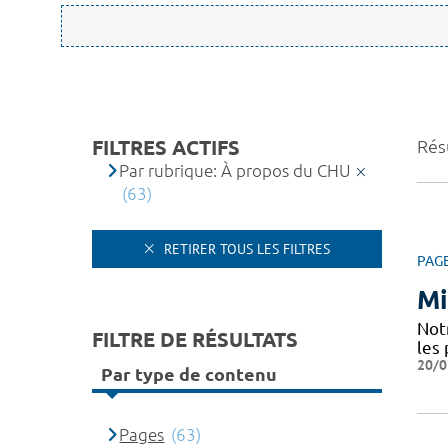
FILTRES ACTIFS
Résu
Par rubrique: À propos du CHU
(63)
RETIRER TOUS LES FILTRES
PAG
Mi
Notr
FILTRE DE RÉSULTATS
les 
20/0
Par type de contenu
Pages
(63)