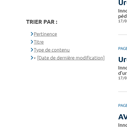
Ur
Inn
péd
TRIER PAR :
17/0
Pertinence
Titre
PAG
Type de contenu
[Date de dernière modification]
Ur
Inn
d’u
17/0
PAG
A
Inn