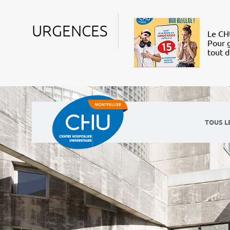
URGENCES
Le CHU
Pour g
tout 
TOUS L