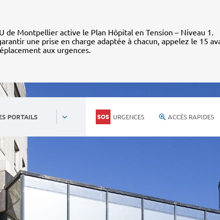
 de Montpellier active le Plan Hôpital en Tension – Niveau 1.
arantir une prise en charge adaptée à chacun, appelez le 15 av
déplacement aux urgences.
URGENCES
ACCÈS RAPIDES
ES PORTAILS