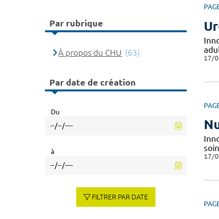
PAG
Par rubrique
Ur
Inn
adul
À propos du CHU
(63)
17/0
Par date de création
PAG
Du
Nu
Inno
soin
à
17/0
FILTRER PAR DATE
PAG