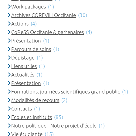
Work packages
(1)
Archives COREVIH Occitanie
(30)
Actions
(4)
CoReSS Occitanie & partenaires
(4)
Présentation
(1)
Parcours de soins
(1)
Dépistage
(1)
Liens utiles
(1)
Actualités
(1)
Présentation
(1)
Formations, journées scientifiques grand public
(1)
Modalités de recours
(2)
Contacts
(1)
Ecoles et instituts
(85)
Notre politique - Notre projet d'école
(1)
Vie étudiante
(15)