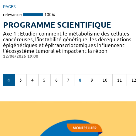
PAGES
relevance:
100%
PROGRAMME SCIENTIFIQUE
Axe 1 : Etudier comment le métabolisme des cellules
cancéreuses, l'instabilité génétique, les dérégulations
épigénétiques et épitranscriptomiques influencent
l'écosystème tumoral et impactent la répon
12/06/2025 19:00
3
4
5
6
7
8
9
10
11
1