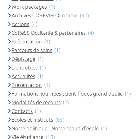
Work packages
(1)
Archives COREVIH Occitanie
(30)
Actions
(4)
CoReSS Occitanie & partenaires
(4)
Présentation
(1)
Parcours de soins
(1)
Dépistage
(1)
Liens utiles
(1)
Actualités
(1)
Présentation
(1)
Formations, journées scientifiques grand public
(1)
Modalités de recours
(2)
Contacts
(1)
Ecoles et instituts
(85)
Notre politique - Notre projet d'école
(1)
Vie étudiante
(15)