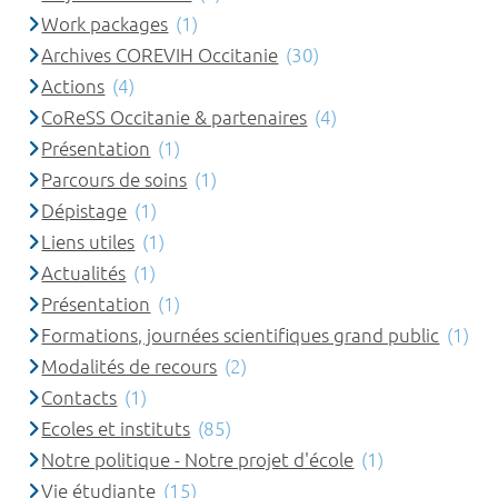
Work packages
(1)
Archives COREVIH Occitanie
(30)
Actions
(4)
CoReSS Occitanie & partenaires
(4)
Présentation
(1)
Parcours de soins
(1)
Dépistage
(1)
Liens utiles
(1)
Actualités
(1)
Présentation
(1)
Formations, journées scientifiques grand public
(1)
Modalités de recours
(2)
Contacts
(1)
Ecoles et instituts
(85)
Notre politique - Notre projet d'école
(1)
Vie étudiante
(15)