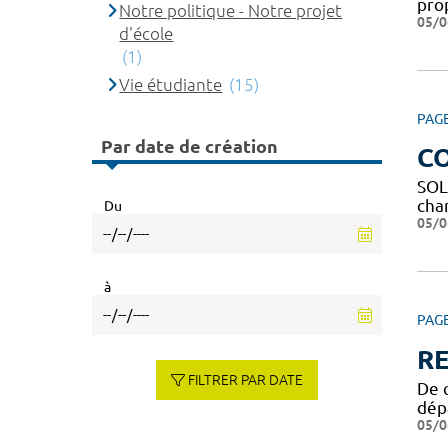
pro
Notre politique - Notre projet
05/0
d'école
(1)
Vie étudiante
(15)
PAG
Par date de création
C
SOL
char
Du
05/0
à
PAG
R
FILTRER PAR DATE
De q
dép
05/0