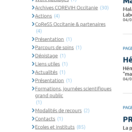
Ma
Archives COREVIH Occitanie
(30)
Mal
Lab
Actions
(4)
04/0
CoReSS Occitanie & partenaires
(4)
Présentation
(1)
Parcours de soins
(1)
PAG
Dépistage
(1)
Hé
Liens utiles
(1)
Hém
Actualités
(1)
"ma
04/0
Présentation
(1)
Formations, journées scientifiques
grand public
(1)
PAG
Modalités de recours
(2)
P
Contacts
(1)
Ecoles et instituts
(85)
La 