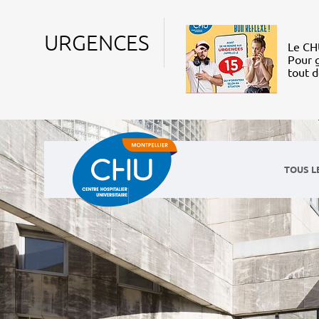
URGENCES
Le CHU
Pour g
tout 
TOUS L