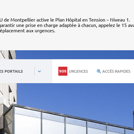
 de Montpellier active le Plan Hôpital en Tension – Niveau 1.
arantir une prise en charge adaptée à chacun, appelez le 15 av
déplacement aux urgences.
URGENCES
ACCÈS RAPIDES
ES PORTAILS