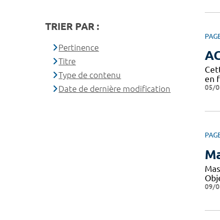
TRIER PAR :
PAG
Pertinence
A
Titre
Cet
Type de contenu
en 
05/0
Date de dernière modification
PAG
Ma
Mas
Obje
09/0