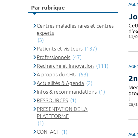
AGE
Par rubrique
Jo
Cet
Centres maladies rares et centres
d'e
experts
11/0
(3)
Patients et visiteurs
(137)
Professionnels
(47)
Recherche et innovation
(111)
AGE
À propos du CHU
(63)
2n
Actualités & Agenda
(2)
Mer
Infos & recommandations
(1)
pro
l
RESSOURCES
(1)
25/1
PRESENTATION DE LA
PLATEFORME
(1)
CONTACT
(1)
AGE