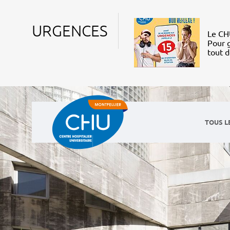
URGENCES
Le CHU
Pour g
tout 
TOUS L