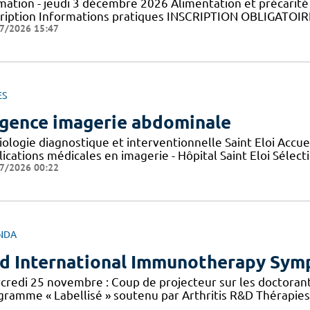
mation - jeudi 3 décembre 2026 Alimentation et précarit
cription Informations pratiques ​INSCRIPTION OBLIGATOIRE 
7/2026 15:47
ES
gence imagerie abdominale
iologie diagnostique et interventionnelle Saint Eloi Accu
lications médicales en imagerie - Hôpital Saint Eloi Sélec
7/2026 00:22
NDA
d International Immunotherapy Sy
credi 25 novembre : Coup de projecteur sur les doctorant
gramme « Labellisé » soutenu par Arthritis R&D Thérapies 