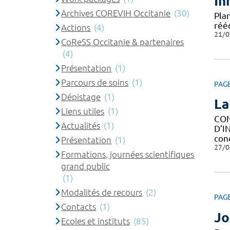
In
Archives COREVIH Occitanie
(30)
Plan
rééd
Actions
(4)
21/0
CoReSS Occitanie & partenaires
(4)
Présentation
(1)
Parcours de soins
(1)
PAG
Dépistage
(1)
La
Liens utiles
(1)
CON
Actualités
(1)
D’I
con
Présentation
(1)
27/0
Formations, journées scientifiques
grand public
(1)
Modalités de recours
(2)
PAG
Contacts
(1)
Jo
Ecoles et instituts
(85)