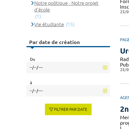
For
Notre politique - Notre projet
Ins
d'école
23/0
(1)
Vie étudiante
(15)
PAG
Par date de création
Ur
Rad
Du
Pub
25/0
à
AGE
2n
FILTRER PAR DATE
Mer
pro
l