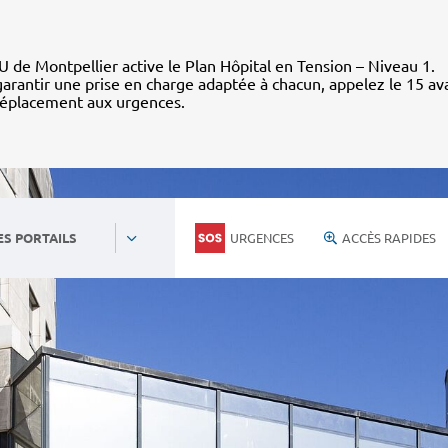
 de Montpellier active le Plan Hôpital en Tension – Niveau 1.
arantir une prise en charge adaptée à chacun, appelez le 15 av
déplacement aux urgences.
URGENCES
ACCÈS RAPIDES
ES PORTAILS