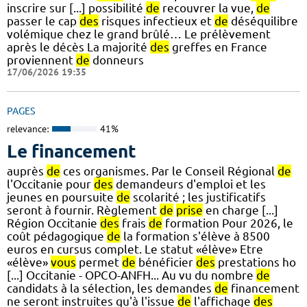
inscrire sur [...] possibilité
de
recouvrer la vue,
de
passer le cap
des
risques infectieux et
de
déséquilibre
volémique chez le grand brûlé… Le prélèvement
après le décès La majorité
des
greffes en France
proviennent
de
donneurs
17/06/2026 19:35
PAGES
relevance:
41%
Le financement
auprès
de
ces organismes. Par le Conseil Régional
de
l'Occitanie pour
des
demandeurs d'emploi et les
jeunes en poursuite
de
scolarité ; les justificatifs
seront à fournir. Règlement
de
prise
en charge [...]
Région Occitanie
des
frais
de
formation Pour 2026, le
coût pédagogique
de
la formation s'élève à 8500
euros en cursus complet. Le statut «élève» Etre
«élève»
vous
permet
de
bénéficier
des
prestations ho
[...] Occitanie - OPCO-ANFH... Au vu du nombre
de
candidats à la sélection, les demandes
de
financement
ne seront instruites qu'à l'issue
de
l'affichage
des