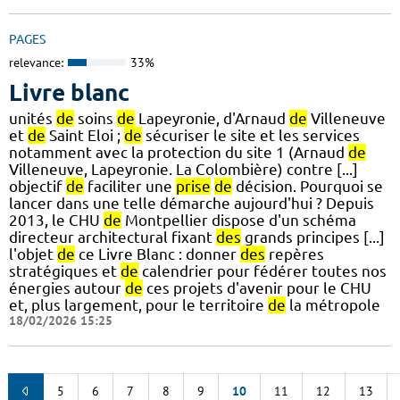
PAGES
relevance:
33%
Livre blanc
unités
de
soins
de
Lapeyronie, d'Arnaud
de
Villeneuve
et
de
Saint Eloi ;
de
sécuriser le site et les services
notamment avec la protection du site 1 (Arnaud
de
Villeneuve, Lapeyronie. La Colombière) contre [...]
objectif
de
faciliter une
prise
de
décision. Pourquoi se
lancer dans une telle démarche aujourd'hui ? Depuis
2013, le CHU
de
Montpellier dispose d'un schéma
directeur architectural fixant
des
grands principes [...]
l'objet
de
ce Livre Blanc : donner
des
repères
stratégiques et
de
calendrier pour fédérer toutes nos
énergies autour
de
ces projets d'avenir pour le CHU
et, plus largement, pour le territoire
de
la métropole
18/02/2026 15:25
5
6
7
8
9
10
11
12
13