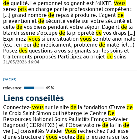
de
qualité. Le personnel soignant est MIXTE.
Vous
serez
pris
en charge par le professionnel compétent
[...] grand nombre
de
repas à produire. L’agent
de
prévention et
de
sécurité veille sur votre sécurité et
celle
de
vos biens pendant votre séjour. L’agent
de
la
blanchisserie s’occupe
de
la propreté
de
vos draps [...]
Exprimez-
vous
si une situation
vous
semble anormale
(ex. : erreur
de
médicament, problème
de
matériel…)
Posez
des
questions à vos soignants sur les soins et
traitements proposés Participez au projet
de
soins
21/05/2026 16:04
PAGES
relevance:
49%
Liens conseillés
Connectez-
vous
sur le site
de
la fondation Œuvre
de
la Croix Saint Simon qui héberge le Centre
De
Ressources National Soins Palliatifs François-Xavier
Bagnoud ( CDRN FXB ) et l'Observatoire
de
la fin
de
vie [...] conseillés Valider
Vous
recherchez l'adresse
d'une structure ?
vous
voulez
des
précisions sur les