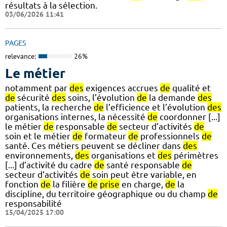
résultats à la sélection.
03/06/2026 11:41
PAGES
relevance:
26%
Le métier
notamment par
des
exigences accrues
de
qualité et
de
sécurité
des
soins, l’évolution
de
la demande
des
patients, la recherche
de
l’efficience et l’évolution
des
organisations internes, la nécessité
de
coordonner [...]
le métier
de
responsable
de
secteur d’activités
de
soin et le métier
de
formateur
de
professionnels
de
santé. Ces métiers peuvent se décliner dans
des
environnements,
des
organisations et
des
périmètres
[...] d’activité du cadre
de
santé responsable
de
secteur d’activités
de
soin peut être variable, en
fonction
de
la filière
de
prise
en charge,
de
la
discipline, du territoire géographique ou du champ
de
responsabilité
15/04/2025 17:00