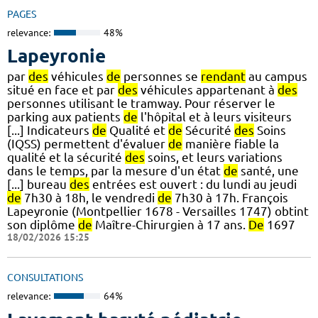
PAGES
relevance:
48%
Lapeyronie
par
des
véhicules
de
personnes se
rendant
au campus
situé en face et par
des
véhicules appartenant à
des
personnes utilisant le tramway. Pour réserver le
parking aux patients
de
l'hôpital et à leurs visiteurs
[...] Indicateurs
de
Qualité et
de
Sécurité
des
Soins
(IQSS) permettent d'évaluer
de
manière fiable la
qualité et la sécurité
des
soins, et leurs variations
dans le temps, par la mesure d'un état
de
santé, une
[...] bureau
des
entrées est ouvert : du lundi au jeudi
de
7h30 à 18h, le vendredi
de
7h30 à 17h. François
Lapeyronie (Montpellier 1678 - Versailles 1747) obtint
son diplôme
de
Maître-Chirurgien à 17 ans.
De
1697
18/02/2026 15:25
CONSULTATIONS
relevance:
64%