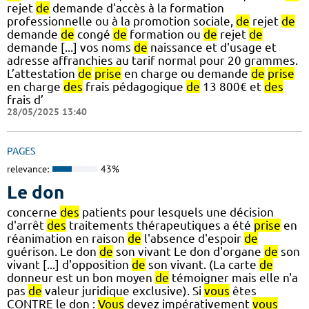
rejet
de
demande d'accès à la formation
professionnelle ou à la promotion sociale,
de
rejet
de
demande
de
congé
de
formation ou
de
rejet
de
demande [...] vos noms
de
naissance et d'usage et
adresse affranchies au tarif normal pour 20 grammes.
L’attestation
de
prise
en charge ou demande
de
prise
en charge
des
frais pédagogique
de
13 800€ et
des
frais d’
28/05/2025 13:40
PAGES
relevance:
43%
Le don
concerne
des
patients pour lesquels une décision
d'arrêt
des
traitements thérapeutiques a été
prise
en
réanimation en raison
de
l'absence d'espoir
de
guérison. Le don
de
son vivant Le don d'organe
de
son
vivant [...] d'opposition
de
son vivant. (La carte
de
donneur est un bon moyen
de
témoigner mais elle n'a
pas
de
valeur juridique exclusive). Si
vous
êtes
CONTRE le don :
Vous
devez impérativement
vous