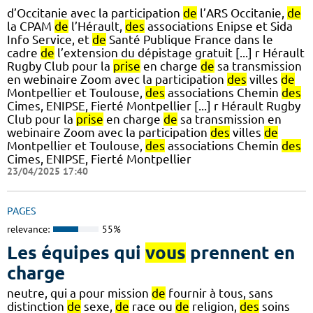
d’Occitanie avec la participation
de
l’ARS Occitanie,
de
la CPAM
de
l’Hérault,
des
associations Enipse et Sida
Info Service, et
de
Santé Publique France dans le
cadre
de
l’extension du dépistage gratuit [...] r Hérault
Rugby Club pour la
prise
en charge
de
sa transmission
en webinaire Zoom avec la participation
des
villes
de
Montpellier et Toulouse,
des
associations Chemin
des
Cimes, ENIPSE, Fierté Montpellier [...] r Hérault Rugby
Club pour la
prise
en charge
de
sa transmission en
webinaire Zoom avec la participation
des
villes
de
Montpellier et Toulouse,
des
associations Chemin
des
Cimes, ENIPSE, Fierté Montpellier
23/04/2025 17:40
PAGES
relevance:
55%
Les équipes qui
vous
prennent en
charge
neutre, qui a pour mission
de
fournir à tous, sans
distinction
de
sexe,
de
race ou
de
religion,
des
soins