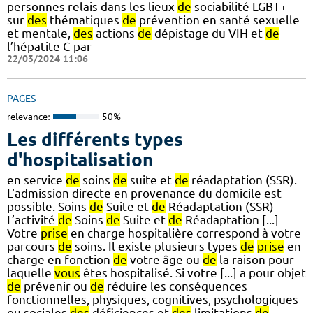
personnes relais dans les lieux
de
sociabilité LGBT+
sur
des
thématiques
de
prévention en santé sexuelle
et mentale,
des
actions
de
dépistage du VIH et
de
l’hépatite C par
22/03/2024 11:06
PAGES
relevance:
50%
Les différents types
d'hospitalisation
en service
de
soins
de
suite et
de
réadaptation (SSR).
L'admission directe en provenance du domicile est
possible. Soins
de
Suite et
de
Réadaptation (SSR)
L’activité
de
Soins
de
Suite et
de
Réadaptation [...]
Votre
prise
en charge hospitalière correspond à votre
parcours
de
soins. Il existe plusieurs types
de
prise
en
charge en fonction
de
votre âge ou
de
la raison pour
laquelle
vous
êtes hospitalisé. Si votre [...] a pour objet
de
prévenir ou
de
réduire les conséquences
fonctionnelles, physiques, cognitives, psychologiques
ou sociales
des
déficiences et
des
limitations
de