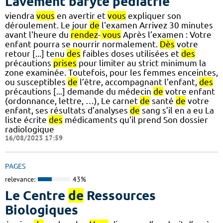
Lavement baryté pédiatrie
viendra
vous
en avertir et
vous
expliquer son
déroulement. Le jour
de
l'examen Arrivez 30 minutes
avant l'heure du
rendez
-
vous
Après l’examen : Votre
enfant pourra se nourrir normalement.
Dès
votre
retour [...] tenu
des
faibles doses utilisées et
des
précautions
prises
pour limiter au strict minimum la
zone examinée. Toutefois, pour les femmes enceintes,
ou susceptibles
de
l’être, accompagnant l’enfant,
des
précautions [...] demande du médecin
de
votre enfant
(ordonnance, lettre, …), Le carnet
de
santé
de
votre
enfant, ses résultats d’analyses
de
sang s’il en a eu La
liste écrite
des
médicaments qu’il prend Son dossier
radiologique
16/08/2023 17:59
PAGES
relevance:
43%
Le Centre
de
Ressources
Biologiques