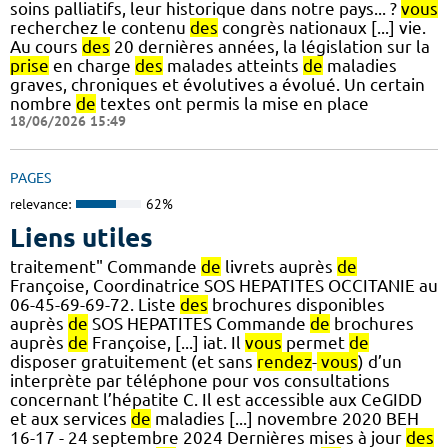
soins palliatifs, leur historique dans notre pays... ?
vous
recherchez le contenu
des
congrès nationaux [...] vie.
Au cours
des
20 dernières années, la législation sur la
prise
en charge
des
malades atteints
de
maladies
graves, chroniques et évolutives a évolué. Un certain
nombre
de
textes ont permis la mise en place
18/06/2026 15:49
PAGES
relevance:
62%
Liens utiles
traitement" Commande
de
livrets auprès
de
Françoise, Coordinatrice SOS HEPATITES OCCITANIE au
06-45-69-69-72. Liste
des
brochures disponibles
auprès
de
SOS HEPATITES Commande
de
brochures
auprès
de
Françoise, [...] iat. Il
vous
permet
de
disposer gratuitement (et sans
rendez
-
vous
) d’un
interprète par téléphone pour vos consultations
concernant l’hépatite C. Il est accessible aux CeGIDD
et aux services
de
maladies [...] novembre 2020 BEH
16-17 - 24 septembre 2024 Dernières mises à jour
des