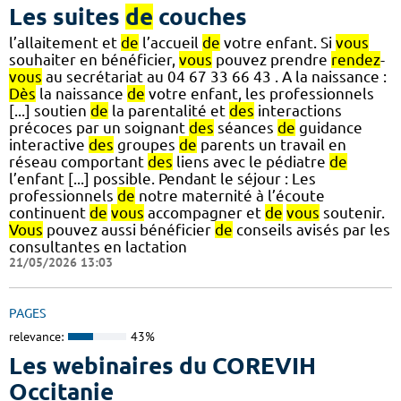
Les suites
de
couches
l’allaitement et
de
l’accueil
de
votre enfant. Si
vous
souhaiter en bénéficier,
vous
pouvez prendre
rendez
-
vous
au secrétariat au 04 67 33 66 43 . A la naissance :
Dès
la naissance
de
votre enfant, les professionnels
[...] soutien
de
la parentalité et
des
interactions
précoces par un soignant
des
séances
de
guidance
interactive
des
groupes
de
parents un travail en
réseau comportant
des
liens avec le pédiatre
de
l’enfant [...] possible. Pendant le séjour : Les
professionnels
de
notre maternité à l’écoute
continuent
de
vous
accompagner et
de
vous
soutenir.
Vous
pouvez aussi bénéficier
de
conseils avisés par les
consultantes en lactation
21/05/2026 13:03
PAGES
relevance:
43%
Les webinaires du COREVIH
Occitanie