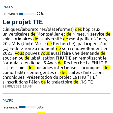
PAGES
relevance:
22%
Le projet TIE
cliniques/laboratoires/plateformes)
des
hôpitaux
universitaires
de
Montpellier et
de
Nîmes, 1 service
de
soins primaires
de
l'Université
de
Montpellier-Nîmes,
20 UMRs (Unité Mixte
de
Recherche), participent à «
[...] Fédération au moment
de
son renouvellement en
2023.
Vous
pouvez
vous
aussi faire une demande
de
soutien ou
de
labellisation FHU TIE en remplissant le
formulaire en ligne . 5 Axes
de
Recherche La FHU TIE
[...] les soins
des
maladies infectieuses chroniques,
des
comorbidités émergentes et
des
suites d'infections
chroniques. Présentation du projet La FHU "TIE"
s'inscrit dans l'élan
de
la trajectoire
de
l'I-SITE
25/08/2025 18:45
PAGES
relevance:
39%