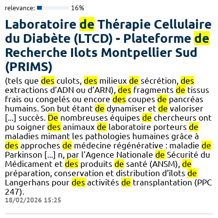
relevance:
16%
Laboratoire
de
Thérapie Cellulaire
du Diabète (LTCD) - Plateforme
de
Recherche Ilots Montpellier Sud
(PRIMS)
(tels que
des
culots,
des
milieux
de
sécrétion,
des
extractions d’ADN ou d’ARN),
des
fragments
de
tissus
frais ou congelés ou encore
des
coupes
de
pancréas
humains. Son but étant
de
dynamiser et
de
valoriser
[...] succès.
De
nombreuses équipes
de
chercheurs ont
pu soigner
des
animaux
de
laboratoire porteurs
de
maladies mimant les pathologies humaines grâce à
des
approches
de
médecine régénérative : maladie
de
Parkinson [...] n, par l’Agence Nationale
de
Sécurité du
Médicament et
des
produits
de
santé (ANSM),
de
préparation, conservation et distribution d’îlots
de
Langerhans pour
des
activités
de
transplantation (PPC
247).
18/02/2026 15:25