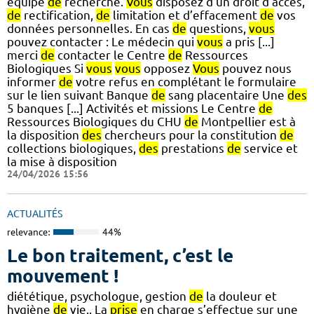
équipe
de
recherche.
Vous
disposez d’un droit d’accès,
de
rectification,
de
limitation et d’effacement
de
vos
données personnelles. En cas
de
questions,
vous
pouvez contacter : Le médecin qui
vous
a pris [...]
merci
de
contacter le Centre
de
Ressources
Biologiques Si
vous
vous
opposez
Vous
pouvez nous
informer
de
votre refus en complétant le formulaire
sur le lien suivant Banque
de
sang placentaire Une
des
5 banques [...] Activités et missions Le Centre
de
Ressources Biologiques du CHU
de
Montpellier est à
la disposition
des
chercheurs pour la constitution
de
collections biologiques,
des
prestations
de
service et
la mise à disposition
24/04/2026 15:56
ACTUALITÉS
relevance:
44%
Le bon traitement, c’est le
mouvement !
diététique, psychologue, gestion
de
la douleur et
hygiène
de
vie.. La
prise
en charge s’effectue sur une