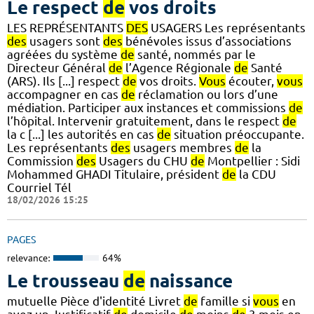
Le respect
de
vos droits
LES REPRÉSENTANTS
DES
USAGERS Les représentants
des
usagers sont
des
bénévoles issus d’associations
agréées du système
de
santé, nommés par le
Directeur Général
de
l’Agence Régionale
de
Santé
(ARS). Ils [...] respect
de
vos droits.
Vous
écouter,
vous
accompagner en cas
de
réclamation ou lors d’une
médiation. Participer aux instances et commissions
de
l’hôpital. Intervenir gratuitement, dans le respect
de
la c [...] les autorités en cas
de
situation préoccupante.
Les représentants
des
usagers membres
de
la
Commission
des
Usagers du CHU
de
Montpellier : Sidi
Mohammed GHADI Titulaire, président
de
la CDU
Courriel Tél
18/02/2026 15:25
PAGES
relevance:
64%
Le trousseau
de
naissance
mutuelle Pièce d'identité Livret
de
famille si
vous
en