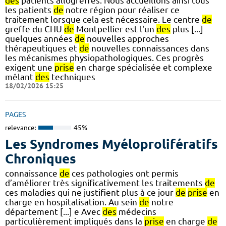
des
patients allogreffés. Nous accueillons ainsi tous
les patients
de
notre région pour réaliser ce
traitement lorsque cela est nécessaire. Le centre
de
greffe du CHU
de
Montpellier est l'un
des
plus [...]
quelques années
de
nouvelles approches
thérapeutiques et
de
nouvelles connaissances dans
les mécanismes physiopathologiques. Ces progrès
exigent une
prise
en charge spécialisée et complexe
mêlant
des
techniques
18/02/2026 15:25
PAGES
relevance:
45%
Les Syndromes Myéloprolifératifs
Chroniques
connaissance
de
ces pathologies ont permis
d’améliorer très significativement les traitements
de
ces maladies qui ne justifient plus à ce jour
de
prise
en
charge en hospitalisation. Au sein
de
notre
département [...] e Avec
des
médecins
particulièrement impliqués dans la
prise
en charge
de