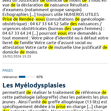
avez un Justificatif
de
domicile
de
moins
de
3 mois en
vue
de
la déclaration
de
naissance Résultats
d'examens (notamment groupe sanguin)
Echographies [...] toujours utile NUMEROS UTILES
Prise
de
Rendez
-
vous
(consultations
de
gynécologie-
obstétrique) : 04 67 33 64 52 Salle
des
naissances /
urgences obstétricales (bureau
des
sages-femmes) :
04 67 33 64 24 [...] pourront
vous
être demandés à
tout moment : Votre pièce d'identité ou à défaut votre
livret
de
famille Votre carte d'assuré social ou
attestation Votre carte
de
mutuelle Une justificatif
de
domicile
de
moins
18/02/2026 15:25
PAGES
relevance:
40%
Les Myélodysplasies
permettant
de
réaliser le traitement
de
référence
de
cette pathologie (allogreffe) chez les patients les plus
jeunes . Ainsi l’unité
de
greffe allogénique (13 lits) est
spécifiquement dédiée à la
prise
en charge [...] charge