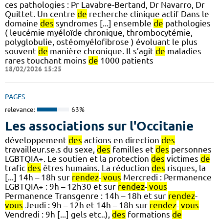
ces pathologies : Pr Lavabre-Bertand, Dr Navarro, Dr
Quittet. Un centre
de
recherche clinique actif Dans le
domaine
des
syndromes [...] ensemble
de
pathologies
( leucémie myéloïde chronique, thrombocytémie,
polyglobulie, ostéomyélofibrose ) évoluant le plus
souvent
de
manière chronique. Il s’agit
de
maladies
rares touchant moins
de
1000 patients
18/02/2026 15:25
PAGES
relevance:
63%
Les associations sur l'Occitanie
développement
des
actions en direction
des
travailleur.se.s du sexe,
des
familles et
des
personnes
LGBTQIA+. Le soutien et la protection
des
victimes
de
trafic
des
êtres humains. La réduction
des
risques, la
[...] 14h – 18h sur
rendez
-
vous
Mercredi : Permanence
LGBTQIA+ : 9h – 12h30 et sur
rendez
-
vous
Permanence Transgenre : 14h – 18h et sur
rendez
-
vous
Jeudi : 9h – 12h et 14h – 18h sur
rendez
-
vous
Vendredi : 9h [...] gels etc..),
des
formations
de