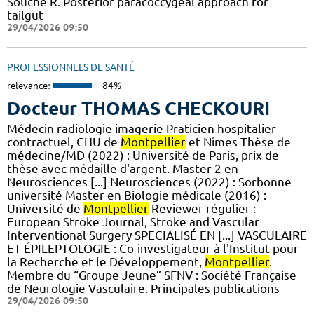
Souche R. Posterior paracoccygeal approach for
tailgut
29/04/2026 09:50
PROFESSIONNELS DE SANTÉ
relevance:
84%
Docteur THOMAS CHECKOURI
Médecin radiologie imagerie Praticien hospitalier
contractuel, CHU de
Montpellier
et Nîmes Thèse de
médecine/MD (2022) : Université de Paris, prix de
thèse avec médaille d'argent. Master 2 en
Neurosciences [...] Neurosciences (2022) : Sorbonne
université Master en Biologie médicale (2016) :
Université de
Montpellier
Reviewer régulier :
European Stroke Journal, Stroke and Vascular
Interventional Surgery SPECIALISÉ EN [...] VASCULAIRE
ET ÉPILEPTOLOGIE : Co-investigateur à l'Institut pour
la Recherche et le Développement,
Montpellier
.
Membre du “Groupe Jeune” SFNV : Société Française
de Neurologie Vasculaire. Principales publications
29/04/2026 09:50