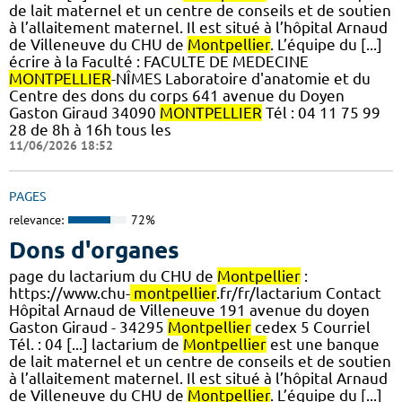
de lait maternel et un centre de conseils et de soutien
à l’allaitement maternel. Il est situé à l’hôpital Arnaud
de Villeneuve du CHU de
Montpellier
. L’équipe du [...]
écrire à la Faculté : FACULTE DE MEDECINE
MONTPELLIER
-NÎMES Laboratoire d'anatomie et du
Centre des dons du corps 641 avenue du Doyen
Gaston Giraud 34090
MONTPELLIER
Tél : 04 11 75 99
28 de 8h à 16h tous les
11/06/2026 18:52
PAGES
relevance:
72%
Dons d'organes
page du lactarium du CHU de
Montpellier
:
https://www.chu-
montpellier
.fr/fr/lactarium Contact
Hôpital Arnaud de Villeneuve 191 avenue du doyen
Gaston Giraud - 34295
Montpellier
cedex 5 Courriel
Tél. : 04 [...] lactarium de
Montpellier
est une banque
de lait maternel et un centre de conseils et de soutien
à l’allaitement maternel. Il est situé à l’hôpital Arnaud
de Villeneuve du CHU de
Montpellier
. L’équipe du [...]