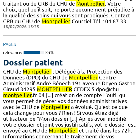
traitant ou du CRB du CHU de
Montpellier
. Votre
choix, quel qu’il soit, ne porte aucunement préjudice à
la qualité des soins qui vous sont prodigués. Contact
CRB du CHU de
Montpellier
Courriel Tél. : 04 67 33
18/02/2026 15:25
PAGES
relevance:
83%
Dossier patient
CHU de
Montpellier
: Délégué à la Protection des
Données (DPO) du CHU de
Montpellier
Centre
Administratif André Bénech 191 avenue Doyen Gaston
Giraud 34295
MONTPELLIER
CEDEX 5 dpo@chu-
montpellier
.fr 04 [...] création de compte L'outil qui
vous permet de gérer vos données administratives
avec le CHU de
Montpellier
a évolué. Qu'est ce que
cela change pour vous ? Rien ! Si vous étiez déjà
utilisateur de "Mon dossier [...] Après avoir modifié
votre dossier et joint vos justificatifs, votre dossier est
envoyé au CHU de
Montpellier
et traité dans les 72h.
Informations concernant le traitement de vos