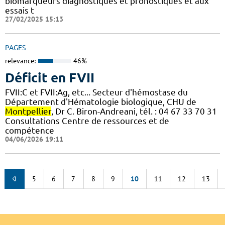
biomarqueurs diagnostiques et pronostiques et aux
essais t
27/02/2025 15:13
PAGES
relevance:
46%
Déficit en FVII
FVII:C et FVII:Ag, etc... Secteur d'hémostase du
Département d'Hématologie biologique, CHU de
Montpellier
, Dr C. Biron-Andreani, tél. : 04 67 33 70 31
Consultations Centre de ressources et de
compétence
04/06/2026 19:11
5
6
7
8
9
10
11
12
13