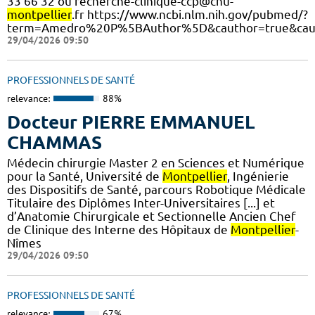
33 66 32 ou recherche-clinique-ccp@chu-
montpellier
.fr https://www.ncbi.nlm.nih.gov/pubmed/?
term=Amedro%20P%5BAuthor%5D&cauthor=true&cau
29/04/2026 09:50
PROFESSIONNELS DE SANTÉ
relevance:
88%
Docteur PIERRE EMMANUEL
CHAMMAS
Médecin chirurgie Master 2 en Sciences et Numérique
pour la Santé, Université de
Montpellier
, Ingénierie
des Dispositifs de Santé, parcours Robotique Médicale
Titulaire des Diplômes Inter-Universitaires [...] et
d’Anatomie Chirurgicale et Sectionnelle Ancien Chef
de Clinique des Interne des Hôpitaux de
Montpellier
-
Nîmes
29/04/2026 09:50
PROFESSIONNELS DE SANTÉ
relevance:
67%