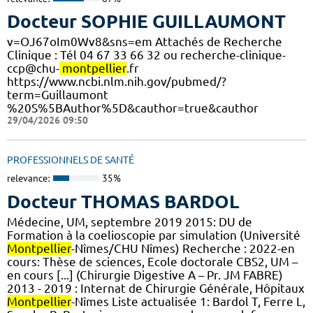
Docteur SOPHIE GUILLAUMONT
v=OJ67oIm0Wv8&sns=em Attachés de Recherche
Clinique : Tél 04 67 33 66 32 ou recherche-clinique-
ccp@chu-
montpellier
.fr
https://www.ncbi.nlm.nih.gov/pubmed/?
term=Guillaumont
%20S%5BAuthor%5D&cauthor=true&cauthor
29/04/2026 09:50
PROFESSIONNELS DE SANTÉ
relevance:
35%
Docteur THOMAS BARDOL
Médecine, UM, septembre 2019 2015: DU de
Formation à la coelioscopie par simulation (Université
Montpellier
-Nîmes/CHU Nîmes) Recherche : 2022-en
cours: Thèse de sciences, Ecole doctorale CBS2, UM –
en cours [...] (Chirurgie Digestive A – Pr. JM FABRE)
2013 - 2019 : Internat de Chirurgie Générale, Hôpitaux
Montpellier
-Nîmes Liste actualisée 1: Bardol T, Ferre L,