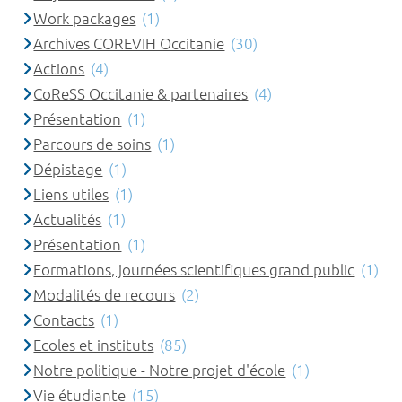
Work packages
(1)
Archives COREVIH Occitanie
(30)
Actions
(4)
CoReSS Occitanie & partenaires
(4)
Présentation
(1)
Parcours de soins
(1)
Dépistage
(1)
Liens utiles
(1)
Actualités
(1)
Présentation
(1)
Formations, journées scientifiques grand public
(1)
Modalités de recours
(2)
Contacts
(1)
Ecoles et instituts
(85)
Notre politique - Notre projet d'école
(1)
Vie étudiante
(15)