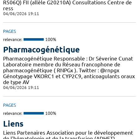
R506Q) FII (allèle G20210A) Consultations Centre de
ress
04/06/2026 19:11
PAGES
relevance:
100%
Pharmacogénétique
Pharmacogénétique Responsable : Dr Séverine Cunat
Laboratoire membre du Réseau francophone de
pharmacogénétique ( RNPGx ). Twitter : @rnpgx
Génotypage VKORC1 et CYP2C9, anticoagulants oraux
de type AV
04/06/2026 19:11
PAGES
relevance:
100%
Liens
Liens Partenaires Association pour le développement
de l'hématologie et de la transfusion (ADHET)