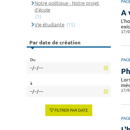
PAG
Notre politique - Notre projet
d'école
A 
(1)
L’ho
Vie étudiante
(15)
exi
17/0
Par date de création
Du
PAG
Ph
Lor
à
médi
17/0
FILTRER PAR DATE
PAG
L'