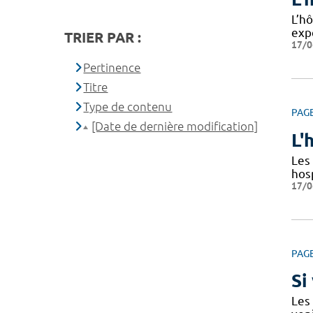
L’hô
exp
TRIER PAR :
17/0
Pertinence
Titre
Type de contenu
PAG
[Date de dernière modification]
L'
Les 
hos
17/0
PAG
Si
Les