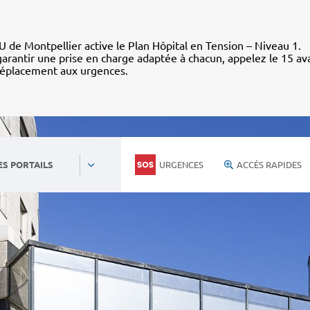
 de Montpellier active le Plan Hôpital en Tension – Niveau 1.
arantir une prise en charge adaptée à chacun, appelez le 15 av
déplacement aux urgences.
URGENCES
ACCÈS RAPIDES
ES PORTAILS