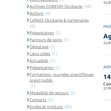
11/0
Archives COREVIH Occitanie
(30)
Actions
(4)
CoReSS Occitanie & partenaires
(4)
PAG
Présentation
(1)
A
Parcours de soins
(1)
12/0
Dépistage
(1)
Liens utiles
(1)
Actualités
(1)
AGE
Présentation
(1)
Formations, journées scientifiques
14
grand public
Con
(1)
17/0
Modalités de recours
(2)
Contacts
(1)
Ecoles et instituts
(85)