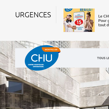
URGENCES
Le CHU
Pour g
tout 
TOUS L