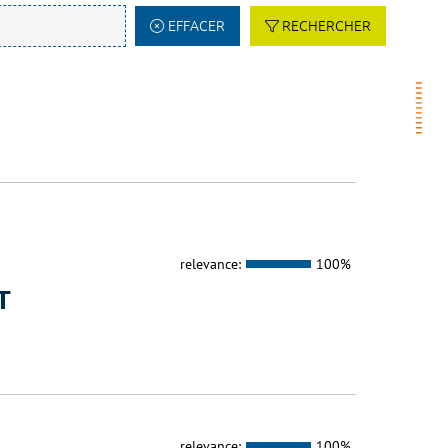
EFFACER
RECHERCHER
relevance:
100%
T
relevance:
100%