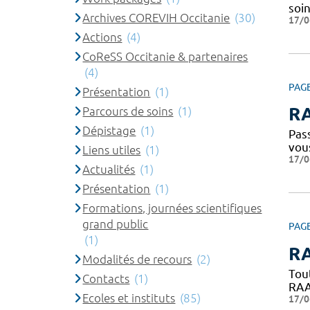
soi
Archives COREVIH Occitanie
(30)
17/0
Actions
(4)
CoReSS Occitanie & partenaires
(4)
PAG
Présentation
(1)
RA
Parcours de soins
(1)
Dépistage
(1)
Pass
vou
Liens utiles
(1)
17/0
Actualités
(1)
Présentation
(1)
Formations, journées scientifiques
grand public
PAG
(1)
RA
Modalités de recours
(2)
Tou
Contacts
(1)
RAAC
Ecoles et instituts
(85)
17/0