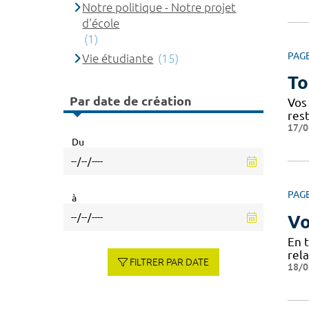
Notre politique - Notre projet
d'école
(1)
PAG
Vie étudiante
(15)
To
Par date de création
Vos 
res
17/0
Du
PAG
à
Vo
En 
rela
FILTRER PAR DATE
18/0