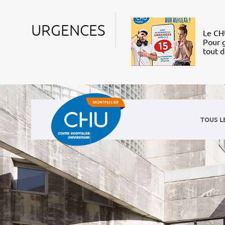
URGENCES
Le CHU
Pour g
tout 
TOUS L