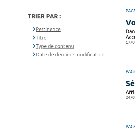
PAG
TRIER PAR :
Vo
Pertinence
Dans
Acc
Titre
17/0
Type de contenu
Date de dernière modification
PAG
Sé
Aff
24/0
PAG