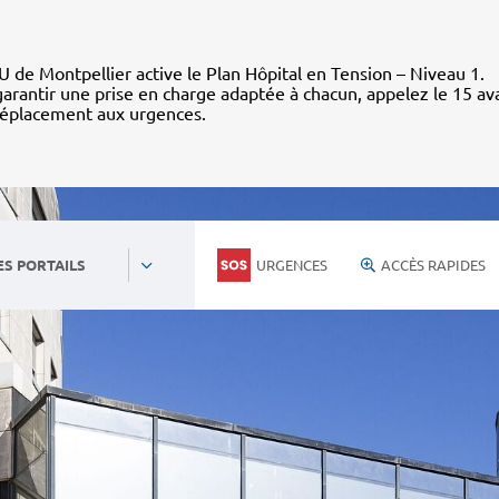
 de Montpellier active le Plan Hôpital en Tension – Niveau 1.
arantir une prise en charge adaptée à chacun, appelez le 15 av
déplacement aux urgences.
URGENCES
ACCÈS RAPIDES
ES PORTAILS