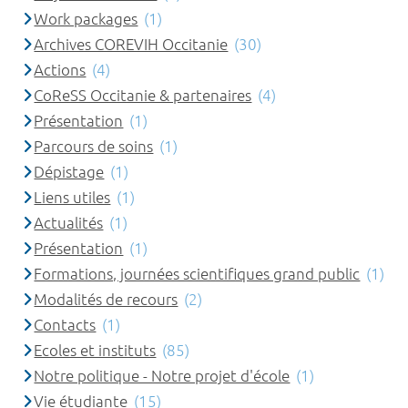
Work packages
(1)
Archives COREVIH Occitanie
(30)
Actions
(4)
CoReSS Occitanie & partenaires
(4)
Présentation
(1)
Parcours de soins
(1)
Dépistage
(1)
Liens utiles
(1)
Actualités
(1)
Présentation
(1)
Formations, journées scientifiques grand public
(1)
Modalités de recours
(2)
Contacts
(1)
Ecoles et instituts
(85)
Notre politique - Notre projet d'école
(1)
Vie étudiante
(15)