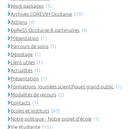
Work packages
(1)
Archives COREVIH Occitanie
(30)
Actions
(4)
CoReSS Occitanie & partenaires
(4)
Présentation
(1)
Parcours de soins
(1)
Dépistage
(1)
Liens utiles
(1)
Actualités
(1)
Présentation
(1)
Formations, journées scientifiques grand public
(1)
Modalités de recours
(2)
Contacts
(1)
Ecoles et instituts
(85)
Notre politique - Notre projet d'école
(1)
Vie étudiante
(15)