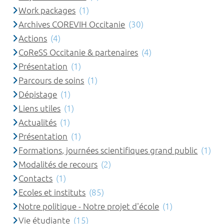
Work packages
(1)
Archives COREVIH Occitanie
(30)
Actions
(4)
CoReSS Occitanie & partenaires
(4)
Présentation
(1)
Parcours de soins
(1)
Dépistage
(1)
Liens utiles
(1)
Actualités
(1)
Présentation
(1)
Formations, journées scientifiques grand public
(1)
Modalités de recours
(2)
Contacts
(1)
Ecoles et instituts
(85)
Notre politique - Notre projet d'école
(1)
Vie étudiante
(15)