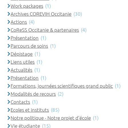
Work packages
(1)
Archives COREVIH Occitanie
(30)
Actions
(4)
CoReSS Occitanie & partenaires
(4)
Présentation
(1)
Parcours de soins
(1)
Dépistage
(1)
Liens utiles
(1)
Actualités
(1)
Présentation
(1)
Formations, journées scientifiques grand public
(1)
Modalités de recours
(2)
Contacts
(1)
Ecoles et instituts
(85)
Notre politique - Notre projet d'école
(1)
Vie étudiante
(15)