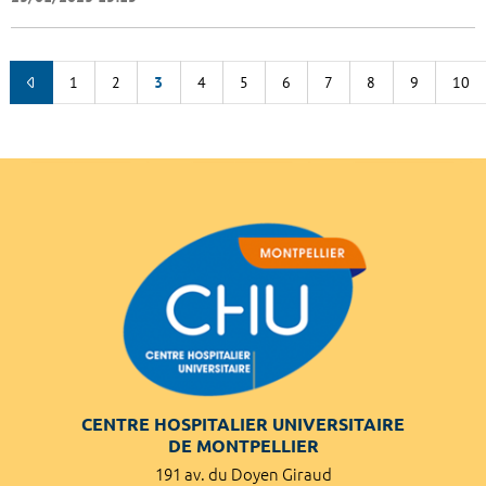
1
2
3
4
5
6
7
8
9
10
CENTRE HOSPITALIER UNIVERSITAIRE
DE MONTPELLIER
191 av. du Doyen Giraud