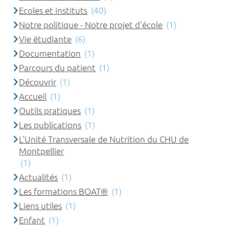
Ecoles et instituts
(40)
Notre politique - Notre projet d'école
(1)
Vie étudiante
(6)
Documentation
(1)
Parcours du patient
(1)
Découvrir
(1)
Accueil
(1)
Outils pratiques
(1)
Les publications
(1)
L'Unité Transversale de Nutrition du CHU de
Montpellier
(1)
Actualités
(1)
Les formations BOAT®
(1)
Liens utiles
(1)
Enfant
(1)