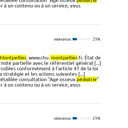
 détaillée consultation "Age osseux
pédiatrie
"
er à un contenu ou à un service, vous
relevance:
23%
Montpellier
, www.chu-
montpellier
.fr. État de
mité partielle avec le référentiel général [...]
ssibles conformément à l'article 47 de la loi
stratégie et les actions suivantes [...]
 détaillée consultation "Age osseux
pédiatrie
"
er à un contenu ou à un service, vous
relevance:
23%