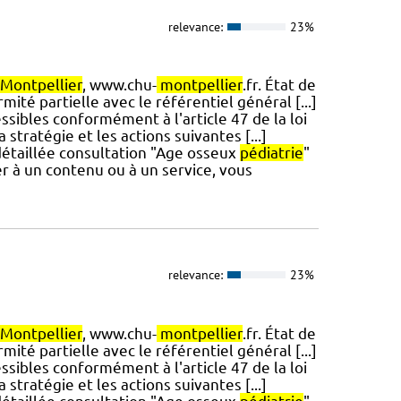
relevance:
23%
Montpellier
, www.chu-
montpellier
.fr. État de
mité partielle avec le référentiel général [...]
ssibles conformément à l'article 47 de la loi
stratégie et les actions suivantes [...]
 détaillée consultation "Age osseux
pédiatrie
"
er à un contenu ou à un service, vous
relevance:
23%
Montpellier
, www.chu-
montpellier
.fr. État de
mité partielle avec le référentiel général [...]
ssibles conformément à l'article 47 de la loi
stratégie et les actions suivantes [...]