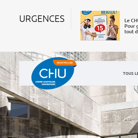
URGENCES
Le CHU
Pour g
tout 
TOUS L