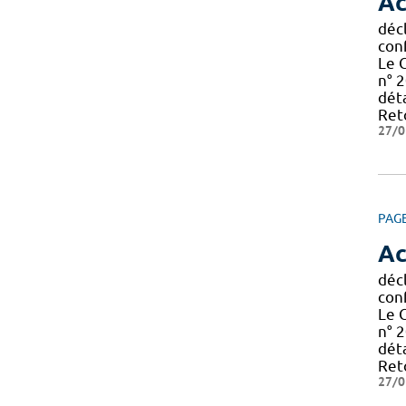
Ac
décl
con
Le 
n° 2
déta
Reto
27/0
PAG
Ac
décl
con
Le 
n° 2
déta
Reto
27/0