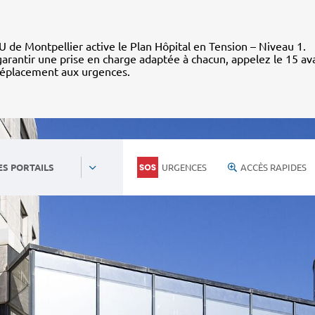
 de Montpellier active le Plan Hôpital en Tension – Niveau 1.
arantir une prise en charge adaptée à chacun, appelez le 15 av
déplacement aux urgences.
URGENCES
ACCÈS RAPIDES
ES PORTAILS