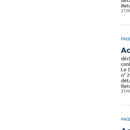
déta
Reto
27/0
PAG
Ac
décl
con
Le 
n° 2
déta
Reto
27/0
PAG