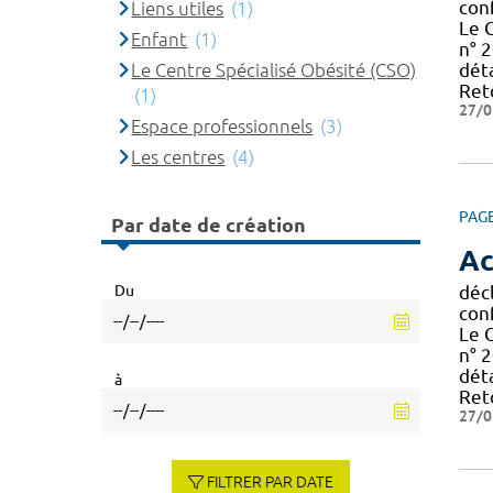
con
Liens utiles
(1)
Le 
Enfant
(1)
n° 2
Le Centre Spécialisé Obésité (CSO)
déta
Reto
(1)
27/0
Espace professionnels
(3)
Les centres
(4)
PAG
Par date de création
Ac
décl
Du
con
Le 
n° 2
déta
à
Reto
27/0
FILTRER PAR DATE