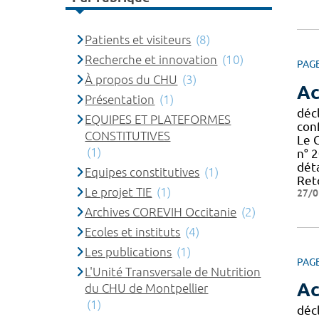
Patients et visiteurs
(8)
Recherche et innovation
(10)
PAG
À propos du CHU
(3)
Ac
Présentation
(1)
décl
EQUIPES ET PLATEFORMES
con
CONSTITUTIVES
Le 
(1)
n° 2
déta
Equipes constitutives
(1)
Reto
Le projet TIE
(1)
27/0
Archives COREVIH Occitanie
(2)
Ecoles et instituts
(4)
Les publications
(1)
PAG
L'Unité Transversale de Nutrition
Ac
du CHU de Montpellier
(1)
décl