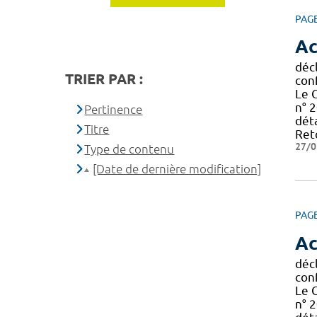
PAG
Ac
décl
TRIER PAR :
con
Le 
n° 2
Pertinence
déta
Titre
Reto
27/0
Type de contenu
[Date de dernière modification]
PAG
Ac
décl
con
Le 
n° 2