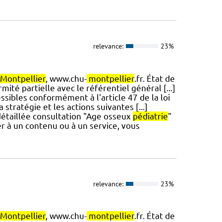
relevance:
23%
Montpellier
, www.chu-
montpellier
.fr. État de
mité partielle avec le référentiel général [...]
ssibles conformément à l'article 47 de la loi
stratégie et les actions suivantes [...]
 détaillée consultation "Age osseux
pédiatrie
"
er à un contenu ou à un service, vous
relevance:
23%
Montpellier
, www.chu-
montpellier
.fr. État de