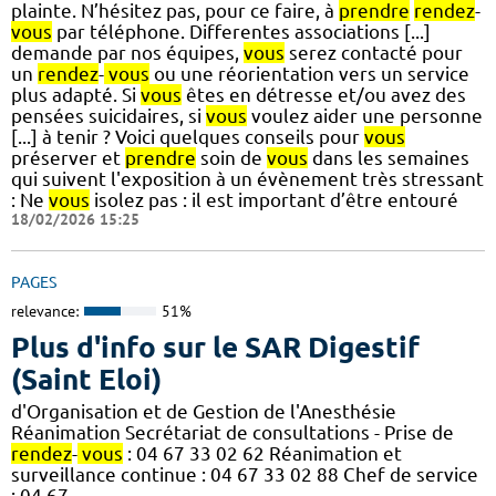
plainte. N’hésitez pas, pour ce faire, à
prendre
rendez
-
vous
par téléphone. Differentes associations [...]
demande par nos équipes,
vous
serez contacté pour
un
rendez
-
vous
ou une réorientation vers un service
plus adapté. Si
vous
êtes en détresse et/ou avez des
pensées suicidaires, si
vous
voulez aider une personne
[...] à tenir ? Voici quelques conseils pour
vous
préserver et
prendre
soin de
vous
dans les semaines
qui suivent l'exposition à un évènement très stressant
: Ne
vous
isolez pas : il est important d’être entouré
18/02/2026 15:25
PAGES
relevance:
51%
Plus d'info sur le SAR Digestif
(Saint Eloi)
d'Organisation et de Gestion de l'Anesthésie
Réanimation Secrétariat de consultations - Prise de
rendez
-
vous
: 04 67 33 02 62 Réanimation et
surveillance continue : 04 67 33 02 88 Chef de service
: 04 67