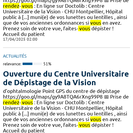
https://goo.gl/maps/gy9A8TQA6rXng99P8 📅 Prise de
rendez
-
vous
: En ligne sur Doctolib : Centre
Universitaire de la Vision - CHU Montpellier, Hôpital
public à [...] muni(e) de vos lunettes ou lentilles , ainsi
que de vos anciennes ordonnances si
vous
en avez.
Prenez soin de votre vue, faites-
vous
dépister !
Accueil du patient
17/04/2025 02:00
ACTUALITÉS
relevance:
51%
Ouverture du Centre Universitaire
de Dépistage de la Vision
d’ophtalmologie Point GPS du centre de dépistage
https://goo.gl/maps/gy9A8TQA6rXng99P8 📅 Prise de
rendez
-
vous
: En ligne sur Doctolib : Centre
Universitaire de la Vision - CHU Montpellier, Hôpital
public à [...] muni(e) de vos lunettes ou lentilles , ainsi
que de vos anciennes ordonnances si
vous
en avez.
Prenez soin de votre vue, faites-
vous
dépister !
Accueil du patient