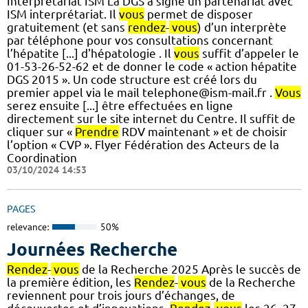
Interprétariat ISM La DGS a signé un partenariat avec
ISM interprétariat. Il
vous
permet de disposer
gratuitement (et sans
rendez
-
vous
) d’un interprète
par téléphone pour vos consultations concernant
l’hépatite [...] d'hépatologie . Il
vous
suffit d’appeler le
01-53-26-52-62 et de donner le code « action hépatite
DGS 2015 ». Un code structure est créé lors du
premier appel via le mail telephone@ism-mail.fr .
Vous
serez ensuite [...] être effectuées en ligne
directement sur le site internet du Centre. Il suffit de
cliquer sur «
Prendre
RDV maintenant » et de choisir
l’option « CVP ». Flyer Fédération des Acteurs de la
Coordination
03/10/2024 14:53
PAGES
relevance:
50%
Journées Recherche
Rendez
-
vous
de la Recherche 2025 Après le succès de
la première édition, les
Rendez
-
vous
de la Recherche
reviennent pour trois jours d’échanges, de