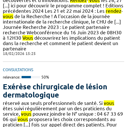
découvertes et d’innovations.
Rendez
-
vous
les 26, 27
[...] ici pour découvrir le programme complet ! Editions
précédentes 2024 Les 21 et 22 mai 2024 : Les
rendez
-
vous
de la Recherche ! A l’occasion de la journée
internationale de la recherche clinique, le CHU de [...]
Journée Recherche 2023 : Le patient partenaire
recherche Webconférence du 16 Juin 2023 de 08H30
à 12H30
Vous
découvrirez les implications du patient
dans la recherche et comment le patient devient un
partenaire
18/02/2026 15:25
CONSULTATIONS
relevance:
50%
Exérèse chirurgicale de lésion
dermatologique
réservé aux seuls professionnels de santé. Si
vous
êtes suivi régulièrement par un des praticiens du
service,
vous
pouvez joindre le N° unique : 04 67 33 69
06 qui
vous
proposera les choix correspondants au
praticien [...] fois sur appel direct des patients. Pour