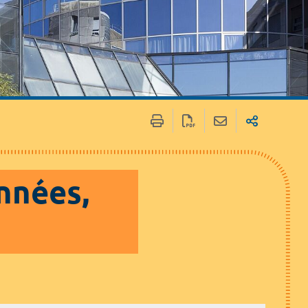
 une recherche
Notre offre de service
sation
nnées,