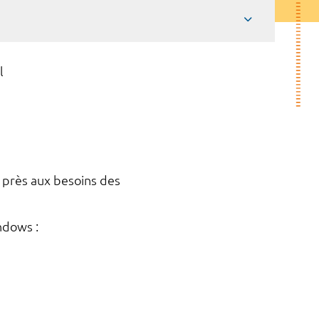
l
 près aux besoins des
ndows :