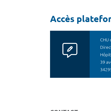
Accès platefo
CHU 
Direc
Hôpit
39 av
34295