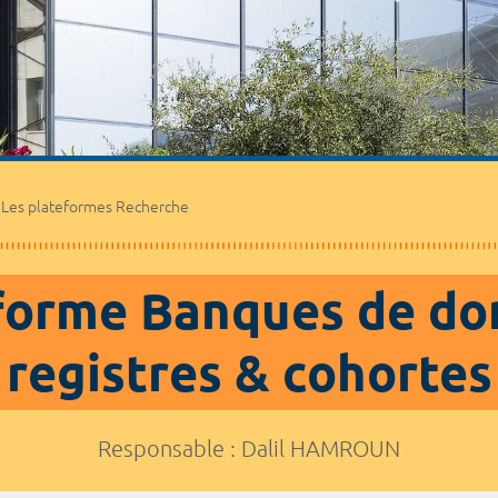
ERIOS
Participer à
Innover avec le CHU
Notre organi
Les plateformes Recherche
forme Banques de do
registres & cohortes
Responsable : Dalil HAMROUN