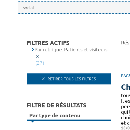
FILTRES ACTIFS
Résu
Par rubrique: Patients et visiteurs
(27)
PAG
RETIRER TOUS LES FILTRES
Ch
tou
Il e
FILTRE DE RÉSULTATS
per
qui 
Par type de contenu
choi
et 
18/0