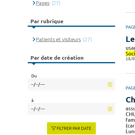
Pages
(27)
Par rubrique
PAG
Le
Patients et visiteurs
(27)
usa
Soci
Par date de création
18/0
Du
PAG
Ch
à
assu
CHU 
fami
(ca
FILTRER PAR DATE
Lund