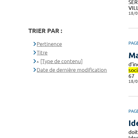
SER
VIL
18/0
TRIER PAR :
PAG
Pertinence
Titre
Ma
[Type de contenu]
d’i
Date de dernière modification
soci
67
18/0
PAG
Id
doit
Iden