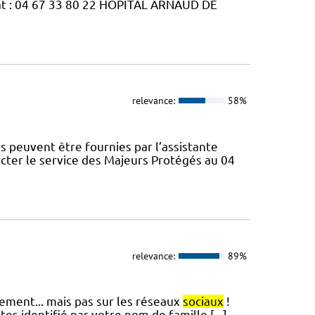
 : 04 67 33 80 22 HOPITAL ARNAUD DE
relevance:
58%
peuvent être fournies par l’assistante
ter le service des Majeurs Protégés au 04
relevance:
89%
ssement... mais pas sur les réseaux
sociaux
!
es identifié par votre nom de famille [...]