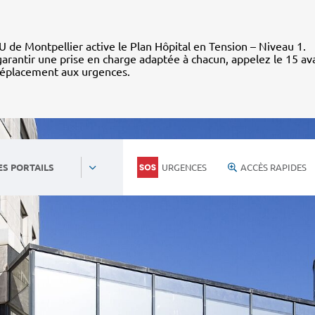
 de Montpellier active le Plan Hôpital en Tension – Niveau 1.
arantir une prise en charge adaptée à chacun, appelez le 15 av
déplacement aux urgences.
URGENCES
ACCÈS RAPIDES
ES PORTAILS