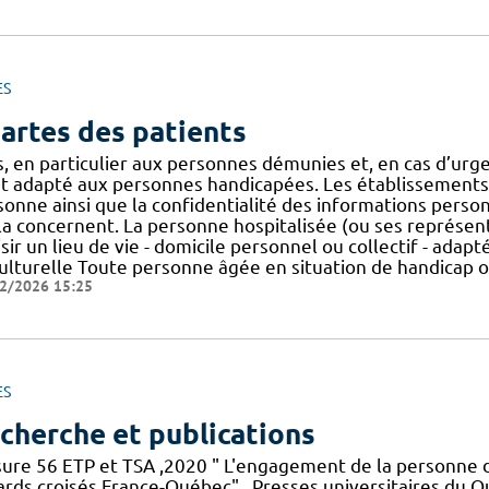
ES
artes des patients
s, en particulier aux personnes démunies et, en cas d’ur
st adapté aux personnes handicapées. Les établissements d
sonne ainsi que la confidentialité des informations perso
la concernent. La personne hospitalisée (ou ses représenta
sir un lieu de vie - domicile personnel ou collectif - adapt
culturelle Toute personne âgée en situation de handicap 
2/2026 15:25
ES
cherche et publications
ure 56 ETP et TSA ,2020 " L'engagement de la personne da
ards croisés France-Québec" , Presses universitaires du 