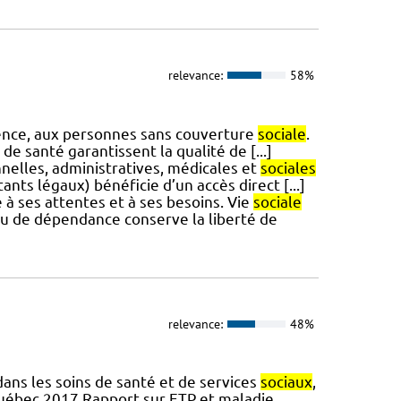
relevance:
58%
gence, aux personnes sans couverture
sociale
.
e santé garantissent la qualité de [...]
nnelles, administratives, médicales et
sociales
nts légaux) bénéficie d’un accès direct [...]
é à ses attentes et à ses besoins. Vie
sociale
ou de dépendance conserve la liberté de
relevance:
48%
ns les soins de santé et de services
sociaux
,
Québec,2017 Rapport sur ETP et maladie