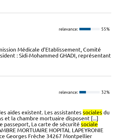
relevance:
55%
mission Médicale d’Etablissement, Comité
Président : Sidi-Mohammed GHADI, représentant
relevance:
32%
des aides existent. Les assistantes
sociales
du
s et la chambre mortuaire disposent [...]
 le passeport, La carte de sécurité
sociale
s CHAMBRE MORTUAIRE HOPITAL LAPEYRONIE
 place Georges Frêche 34267 Montpellier