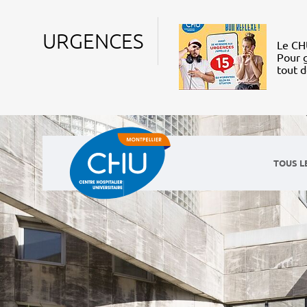
URGENCES
Le CHU
Pour g
tout 
TOUS L