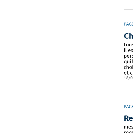
PAG
Ch
tou
Il e
per
qui 
choi
et 
18/0
PAG
Re
mes
reg