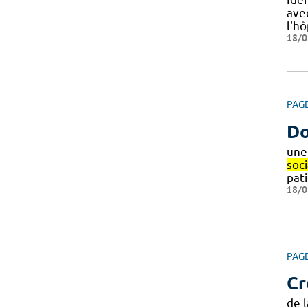
ave
l'hô
18/0
PAG
Do
une
soci
pat
18/0
PAG
Cr
de l