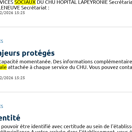
VICES
SOCIAUX
DU CHU HOPITAL LAPEYRONIE Secrétariat
LENEUVE Secrétariat :
2/2026 15:25
ES
jeurs protégés
ncapacité momentanée. Des informations complémentaires 
ale
attachée à chaque service du CHU. Vous pouvez contac
2/2026 15:25
ES
entité
 pouvoir être identifié avec certitude au sein de l'établi
titovigilance A votre arrivée dans l’établissement, vous êt