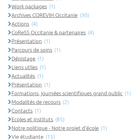
Work packages
(1)
Archives COREVIH Occitanie
(30)
Actions
(4)
CoReSS Occitanie & partenaires
(4)
Présentation
(1)
Parcours de soins
(1)
Dépistage
(1)
Liens utiles
(1)
Actualités
(1)
Présentation
(1)
Formations, journées scientifiques grand public
(1)
Modalités de recours
(2)
Contacts
(1)
Ecoles et instituts
(85)
Notre politique - Notre projet d'école
(1)
Vie étudiante
(15)