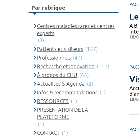
PAG
Par rubrique
Le
A B
Centres maladies rares et centres
int
experts
18/0
(3)
Patients et visiteurs
(137)
Professionnels
(47)
Recherche et innovation
(111)
PAG
À propos du CHU
(63)
Vi
Actualités & Agenda
(2)
Acc
Infos & recommandations
(1)
d'a
18/0
RESSOURCES
(1)
PRESENTATION DE LA
PLATEFORME
(1)
PAG
CONTACT
(1)