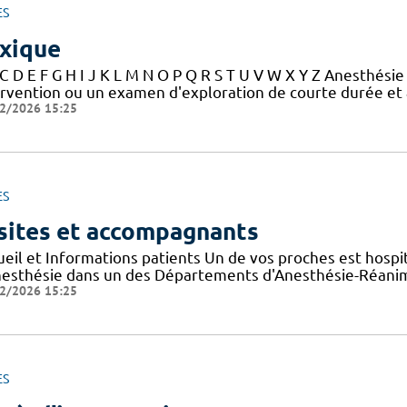
ES
xique
 C D E F G H I J K L M N O P Q R S T U V W X Y Z Anesthési
ervention ou un examen d'exploration de courte durée et 
2/2026 15:25
ES
sites et accompagnants
ueil et Informations patients Un de vos proches est hospi
nesthésie dans un des Départements d'Anesthésie-Réanim
2/2026 15:25
ES