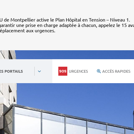
 de Montpellier active le Plan Hôpital en Tension – Niveau 1.
arantir une prise en charge adaptée à chacun, appelez le 15 av
déplacement aux urgences.
URGENCES
ACCÈS RAPIDES
ES PORTAILS