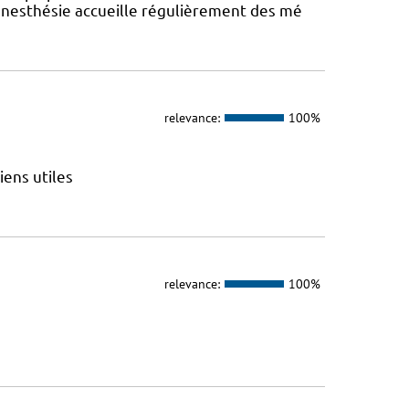
anesthésie accueille régulièrement des mé
relevance:
100%
iens utiles
relevance:
100%