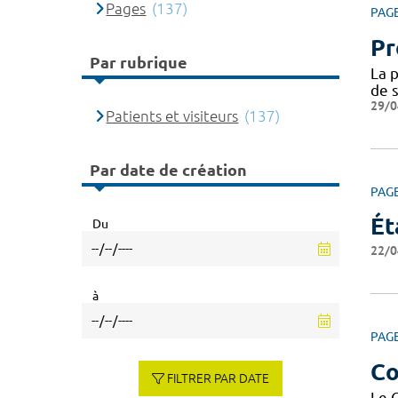
Pages
(137)
PAG
Pr
Par rubrique
La p
de s
29/0
Patients et visiteurs
(137)
Par date de création
PAG
Ét
Du
22/0
à
PAG
Co
FILTRER PAR DATE
Le 