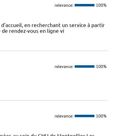
relevance:
100%
d'accueil, en recherchant un service à partir
se de rendez-vous en ligne vi
relevance:
100%
relevance:
100%
enées au sein du CHU de Montpellier Les