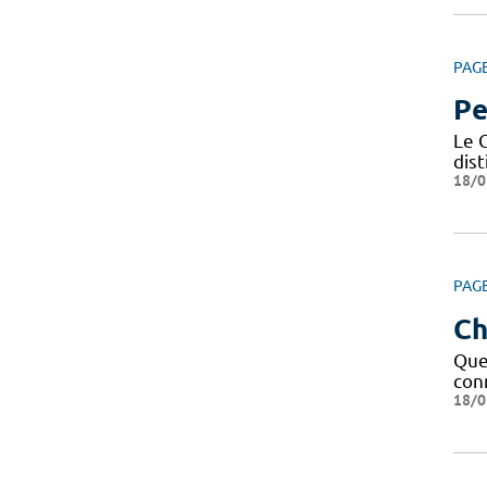
PAG
Pe
Le C
dis
18/0
PAG
Ch
Que 
conn
18/0