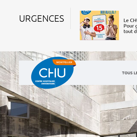
URGENCES
Le CHU
Pour g
tout 
TOUS L