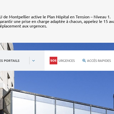
 de Montpellier active le Plan Hôpital en Tension – Niveau 1.
arantir une prise en charge adaptée à chacun, appelez le 15 av
déplacement aux urgences.
URGENCES
ACCÈS RAPIDES
ES PORTAILS