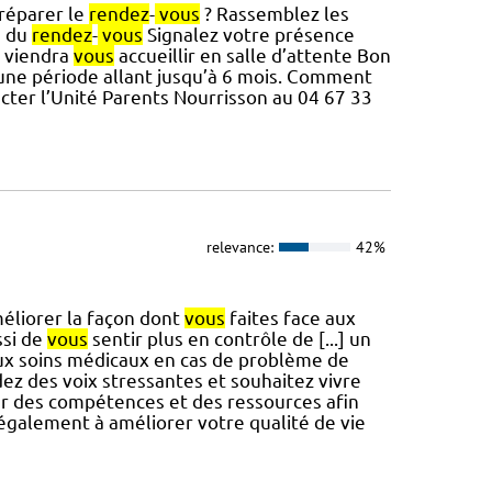
réparer le
rendez
-
vous
? Rassemblez les
u du
rendez
-
vous
Signalez votre présence
t viendra
vous
accueillir en salle d’attente Bon
t une période allant jusqu’à 6 mois. Comment
cter l’Unité Parents Nourrisson au 04 67 33
relevance:
42%
éliorer la façon dont
vous
faites face aux
si de
vous
sentir plus en contrôle de [...] un
ux soins médicaux en cas de problème de
z des voix stressantes et souhaitez vivre
r des compétences et des ressources afin
 également à améliorer votre qualité de vie