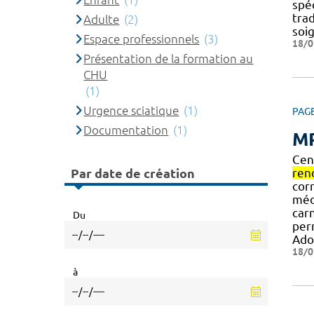
spéc
tra
Adulte
(2)
soig
Espace professionnels
(3)
18/0
Présentation de la formation au
CHU
(1)
Urgence sciatique
(1)
PAG
Documentation
(1)
MP
Cen
Par date de création
ren
cor
méd
car
Du
per
Ado
18/0
à