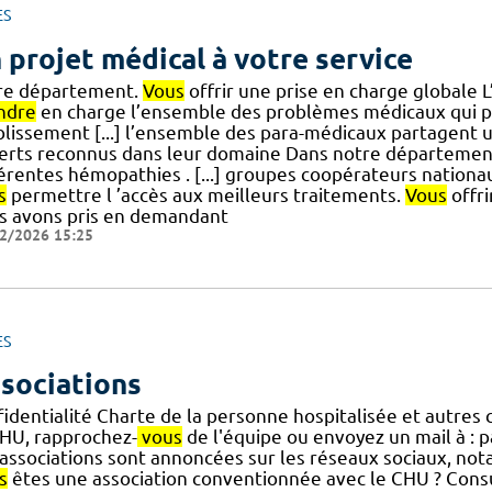
ES
 projet médical à votre service
re département.
Vous
offrir une prise en charge globale 
ndre
en charge l’ensemble des problèmes médicaux qui p
blissement [...] l’ensemble des para-médicaux partagent 
erts reconnus dans leur domaine Dans notre départeme
férentes hémopathies . [...] groupes coopérateurs nationa
s
permettre l ’accès aux meilleurs traitements.
Vous
offri
s avons pris en demandant
2/2026 15:25
ES
sociations
identialité Charte de la personne hospitalisée et autres 
CHU, rapprochez-
vous
de l'équipe ou envoyez un mail à : p
 associations sont annoncées sur les réseaux sociaux, n
s
êtes une association conventionnée avec le CHU ? Consu