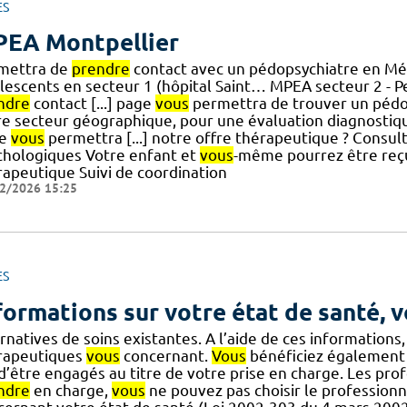
ES
EA Montpellier
mettra de
prendre
contact avec un pédopsychiatre en Mé
lescents en secteur 1 (hôpital Saint… MPEA secteur 2 - 
ndre
contact [...] page
vous
permettra de trouver un pédop
re secteur géographique, pour une évaluation diagnostiqu
ge
vous
permettra [...] notre offre thérapeutique ? Consul
chologiques Votre enfant et
vous
-même pourrez être reçu
rapeutique Suivi de coordination
2/2026 15:25
ES
formations sur votre état de santé, v
rnatives de soins existantes. A l’aide de ces informations
rapeutiques
vous
concernant.
Vous
bénéficiez également d
] d’être engagés au titre de votre prise en charge. Les pr
ndre
en charge,
vous
ne pouvez pas choisir le professionnel