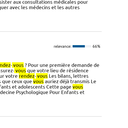
assister aux consultations médicales pour
uer avec les médecins et les autres
relevance:
66%
endez
-
vous
? Pour une première demande de
ssurez-
vous
que votre lieu de résidence
our votre
rendez
-
vous
Les bilans, lettres
ts que ceux que
vous
auriez déjà transmis Le
nfants et adolescents Cette page
vous
decine Psychologique Pour Enfants et