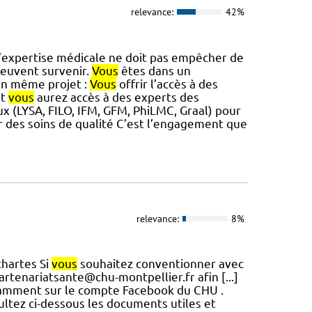
relevance:
42%
L’expertise médicale ne doit pas empêcher de
euvent survenir.
Vous
êtes dans un
un même projet :
Vous
offrir l’accès à des
nt
vous
aurez accès à des experts des
ux (LYSA, FILO, IFM, GFM, PhiLMC, Graal) pour
r des soins de qualité C’est l’engagement que
relevance:
8%
chartes Si
vous
souhaitez conventionner avec
artenariatsante@chu-montpellier.fr afin [...]
otamment sur le compte Facebook du CHU .
ltez ci-dessous les documents utiles et