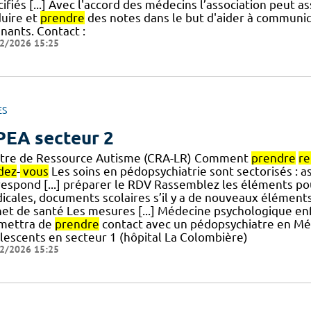
ifiés [...] Avec l'accord des médecins l’association peut 
duire et
prendre
des notes dans le but d'aider à communiq
nants. Contact :
2/2026 15:25
ES
EA secteur 2
tre de Ressource Autisme (CRA-LR) Comment
prendre
r
dez
-
vous
Les soins en pédopsychiatrie sont sectorisés : a
respond [...] préparer le RDV Rassemblez les éléments p
icales, documents scolaires s’il y a de nouveaux élémen
net de santé Les mesures [...] Médecine psychologique e
mettra de
prendre
contact avec un pédopsychiatre en Mé
lescents en secteur 1 (hôpital La Colombière)
2/2026 15:25