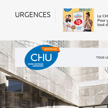
URGENCES
Le CHU
Pour g
tout 
TOUS L