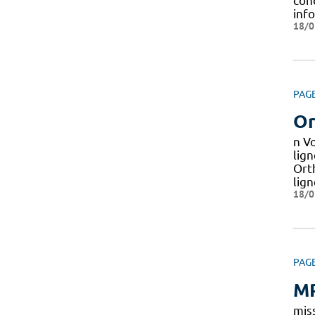
con
inf
18/0
PAG
Or
n Vo
lig
Ort
lig
18/0
PAG
MP
mis