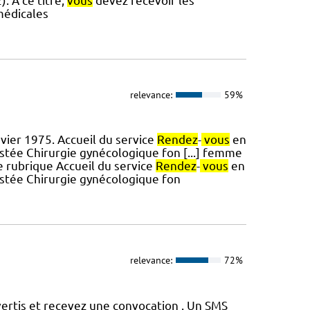
. A ce titre,
vous
devez recevoir les
médicales
relevance:
59%
nvier 1975. Accueil du service
Rendez
-
vous
en
stée Chirurgie gynécologique fon [...] femme
 rubrique Accueil du service
Rendez
-
vous
en
istée Chirurgie gynécologique fon
relevance:
72%
ertis et recevez une convocation . Un SMS