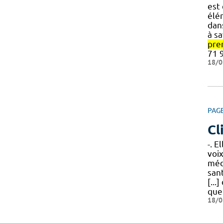
est
élém
dans
à sa
pre
71 9
18/0
PAG
Cl
-. E
voi
méd
san
[...
qu
18/0