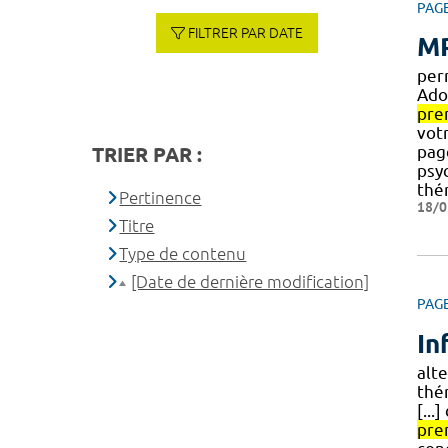
PAG
FILTRER PAR DATE
MP
per
Ado
pre
vot
pa
TRIER PAR :
psy
thé
Pertinence
18/0
Titre
Type de contenu
[Date de dernière modification]
PAG
In
alte
thé
[...
pre