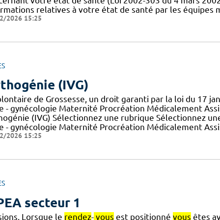
cernant votre état de santé (Loi 2002-303 du 4 mars 2002)
ormations relatives à votre état de santé par les équipes 
2/2026 15:25
ES
thogénie (IVG)
lontaire de Grossesse, un droit garanti par la loi du 17 ja
ne - gynécologie Maternité Procréation Médicalement Assi
hogénie (IVG) Sélectionnez une rubrique Sélectionnez une
ne - gynécologie Maternité Procréation Médicalement Ass
2/2026 15:25
ES
EA secteur 1
sions. Lorsque le
rendez
-
vous
est positionné
vous
êtes av