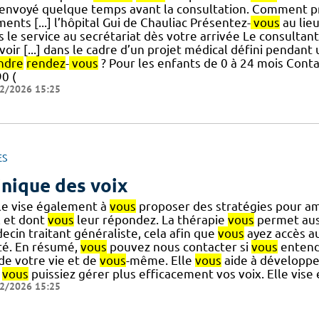
 envoyé quelque temps avant la consultation. Comment p
ents [...] l’hôpital Gui de Chauliac Présentez-
vous
au lie
 le service au secrétariat dès votre arrivée Le consultan
voir [...] dans le cadre d’un projet médical défini pendan
ndre
rendez
-
vous
? Pour les enfants de 0 à 24 mois Conta
0 (
2/2026 15:25
ES
inique des voix
lle vise également à
vous
proposer des stratégies pour am
x et dont
vous
leur répondez. La thérapie
vous
permet aus
ecin traitant généraliste, cela afin que
vous
ayez accès a
té. En résumé,
vous
pouvez nous contacter si
vous
entende
] de votre vie et de
vous
-même. Elle
vous
aide à développe
e
vous
puissiez gérer plus efficacement vos voix. Elle vise
2/2026 15:25