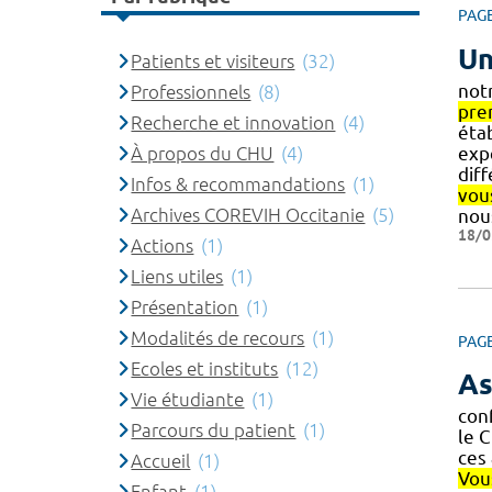
PAG
Un
Patients et visiteurs
(32)
not
Professionnels
(8)
pre
Recherche et innovation
(4)
éta
exp
À propos du CHU
(4)
dif
Infos & recommandations
(1)
vou
Archives COREVIH Occitanie
(5)
nou
18/0
Actions
(1)
Liens utiles
(1)
Présentation
(1)
Modalités de recours
(1)
PAG
Ecoles et instituts
(12)
As
Vie étudiante
(1)
conf
Parcours du patient
(1)
le 
ces
Accueil
(1)
Vou
Enfant
(1)