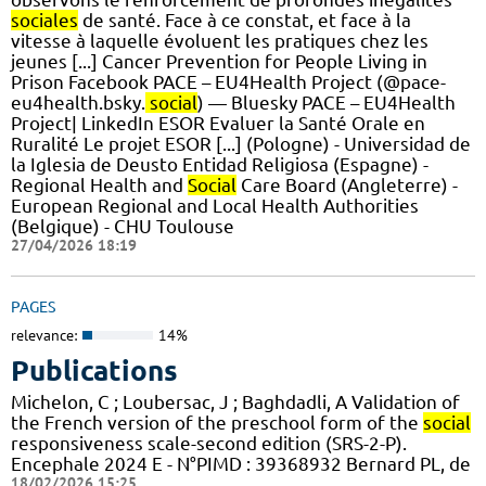
sociales
de santé. Face à ce constat, et face à la
vitesse à laquelle évoluent les pratiques chez les
jeunes [...] Cancer Prevention for People Living in
Prison Facebook PACE – EU4Health Project (@pace-
eu4health.bsky.
social
) — Bluesky PACE – EU4Health
Project| LinkedIn ESOR Evaluer la Santé Orale en
Ruralité Le projet ESOR [...] (Pologne) - Universidad de
la Iglesia de Deusto Entidad Religiosa (Espagne) -
Regional Health and
Social
Care Board (Angleterre) -
European Regional and Local Health Authorities
(Belgique) - CHU Toulouse
27/04/2026 18:19
PAGES
relevance:
14%
Publications
Michelon, C ; Loubersac, J ; Baghdadli, A Validation of
the French version of the preschool form of the
social
responsiveness scale-second edition (SRS-2-P).
Encephale 2024 E - N°PIMD : 39368932 Bernard PL, de
18/02/2026 15:25