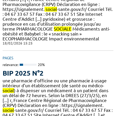
Pharmacovigilance (CRPV) Déclaration en ligne :
https://signalement.
social
-sante.gouv.fr/ Courriel Tél.
: 04 67 33 67 57 Fax : 04 67 33 67 51 Site Internet
Centre d’Addict [...] pyridoxine) et grossesse :
prudence en cas d’utilisation prolongée jusqu’au
terme PHARMACOLOGIE
SOCIALE
Médicaments anti-
obésité et Babybel : le « snacking sain »
ECOPHARMACOLOGIE Impact environnemental
18/02/2026 15:25
PAGES
relevance:
20%
BIP 2025 N°2
une pharmacie d’officine ou une pharmacie à usage
intérieur d’un établissement (de santé ou médico-
social
) à dispenser un médicament à un patient dans
un délai de 72 heures. Selon la DREES (27/3/25), en
[...] r, France Centre Régional de Pharmacovigilance
(CRPV) Déclaration en ligne : https://signalement.
social
-sante.gouv.fr/ Courriel Tél. : 04 67 33 67 57 Fax :
04 67 33 67 51 Site Internet Centre d’Addict [...] et