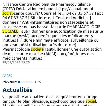
r, France Centre Régional de Pharmacovigilance
(CRPV) Déclaration en ligne : https://signalement.
social
-sante.gouv.fr/ Courriel Tél. : 04 67 33 67 57 Fax :
04 67 33 67 51 Site Internet Centre d’Addict [...]
données ? Anti-inflammatoires non stéroïdiens et
grossesse : ne pas baisser la garde PHARMACOLOGIE
SOCIALE
Faut-il donner une autorisation de mise sur le
marche (AMM) aux génériques des médicaments
inutiles [...] durée minimale efficace, surveillance du
nouveau-né si utilisation près du terme)
Pharmacologie
sociale
Faut-il donner une autorisation
de mise sur le marché (AMM) aux génériques des
médicaments inutiles
18/02/2026 15:25
PAGES
relevance:
15%
Actualités
vie possible aux patientes ainsi qu'à leur entourage,
tant sur le plan physique, psychologique que
social
.
Afin de recueillir des fonds pour ce projet, notre