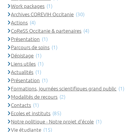
Work packages
(1)
Archives COREVIH Occitanie
(30)
Actions
(4)
CoReSS Occitanie & partenaires
(4)
Présentation
(1)
Parcours de soins
(1)
Dépistage
(1)
Liens utiles
(1)
Actualités
(1)
Présentation
(1)
Formations, journées scientifiques grand public
(1)
Modalités de recours
(2)
Contacts
(1)
Ecoles et instituts
(85)
Notre politique - Notre projet d'école
(1)
Vie étudiante
(15)